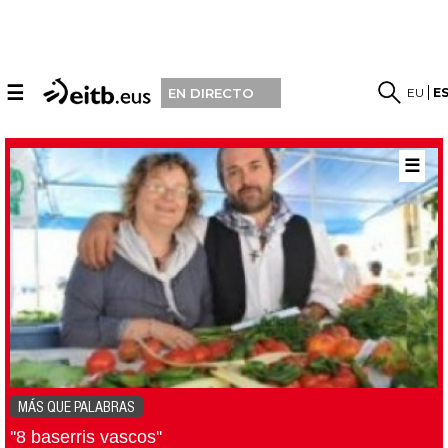
☰
EU
E
EN DIRECTO
☰
MÁS QUE PALABRAS
''8 baserris vascos''