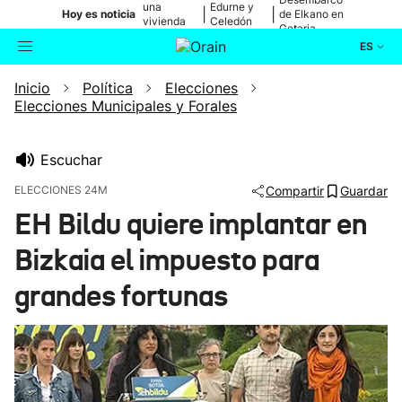
una
Edurne y
|
|
Hoy es noticia
de Elkano en
vivienda
Celedón
Getaria
de Bilbao
Txiki
ES
Inicio
Política
Elecciones
Actualidad
Buscador
Elecciones Municipales y Forales
Política
Escuchar
Cultura
ELECCIONES 24M
Compartir
Guardar
EH Bildu quiere implantar en
Ikusmiran
Bizkaia el impuesto para
Eguraldia
grandes fortunas