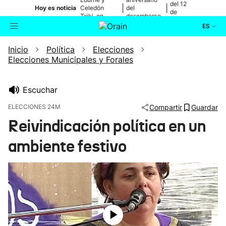
del 12
|
|
Hoy es noticia
Celedón
del
de
Txiki, en
desembarco
agosto
directo
de Elkano
ES
Inicio
Política
Elecciones
Actualidad
Buscador
Elecciones Municipales y Forales
Política
Escuchar
Cultura
ELECCIONES 24M
Compartir
Guardar
Reivindicación política en un
Ikusmiran
ambiente festivo
Eguraldia