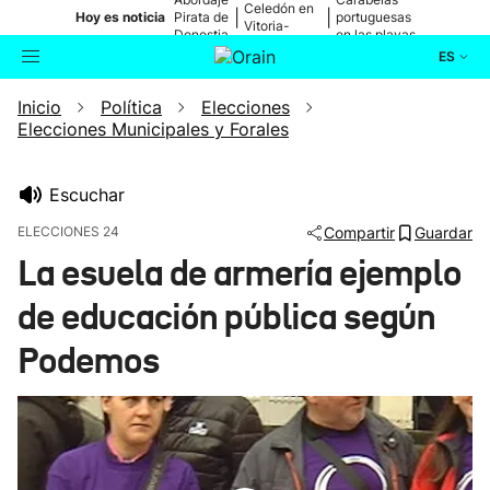
Celedón en
|
|
Hoy es noticia
Pirata de
portuguesas
Vitoria-
Donostia
en las playas
Gasteiz
ES
Inicio
Política
Elecciones
Actualidad
Buscador
Elecciones Municipales y Forales
Política
Escuchar
Cultura
ELECCIONES 24
Compartir
Guardar
La esuela de armería ejemplo
Ikusmiran
de educación pública según
Eguraldia
Podemos