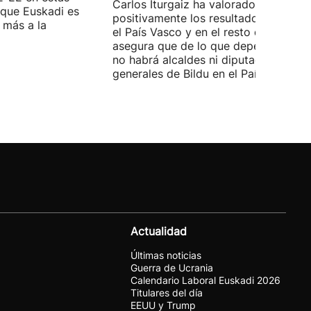
Carlos Iturgaiz ha valorado
 que Euskadi es
positivamente los resultados del PP 
 más a la
el País Vasco y en el resto de España
asegura que de lo que dependa del P
no habrá alcaldes ni diputados
generales de Bildu en el País Vasco.
Actualidad
Últimas noticias
Guerra de Ucrania
Calendario Laboral Euskadi 2026
Titulares del día
EEUU y Trump