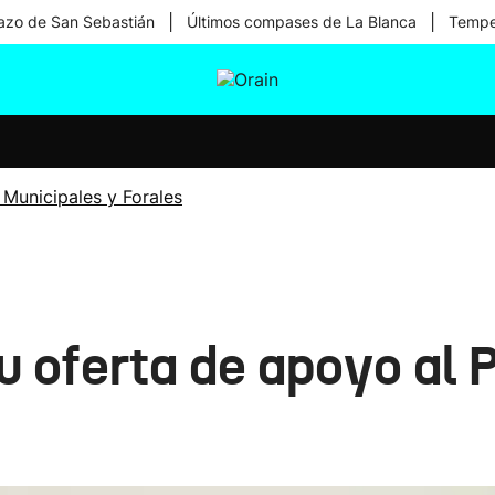
|
|
zo de San Sebastián
Últimos compases de La Blanca
Temper
tura
Ikusmiran
Egural
Salud
Tecnología
 Municipales y Forales
su oferta de apoyo al 