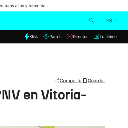
aturas altas y tormentas
ES
dia
Klisk
Para ti
Directos
Lo último
Klisk
Directos
Para ti
Compartir
Guardar
PNV en Vitoria-
Lo último