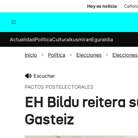
Hoy es noticia
Cañona
Actualidad
Política
Cul
Actualidad
Política
Cultura
Ikusmiran
Eguraldia
Sociedad
Elecciones
Economía
Inicio
Política
Elecciones
Elecciones
Internacional
Escuchar
PACTOS POSTELECTORALES
EH Bildu reitera 
Gasteiz