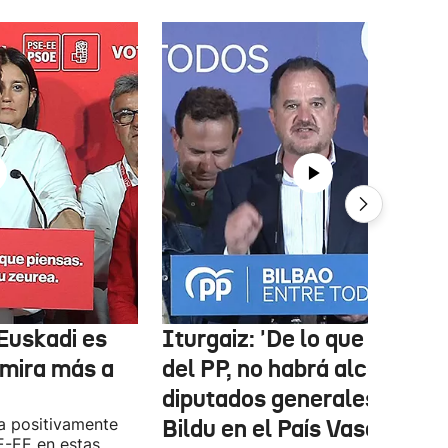
Euskadi es
Iturgaiz: 'De lo que depen
 mira más a
del PP, no habrá alcaldes ni
diputados generales de
a positivamente
Bildu en el País Vasco'
E-EE en estas