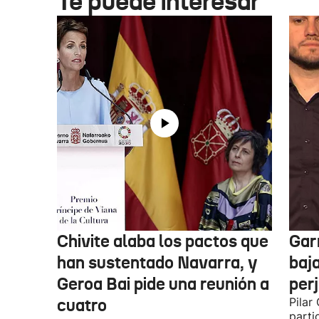
Te puede interesar
Chivite alaba los pactos que
Garr
han sustentado Navarra, y
baja
Geroa Bai pide una reunión a
per
cuatro
Pilar
parti