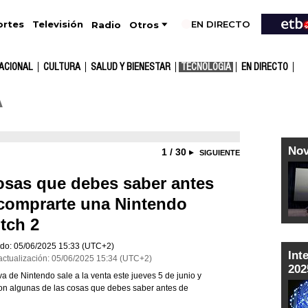
EN DIRECTO
Televisión
rtes
Radio
Otros
ACIONAL
CULTURA
SALUD Y BIENESTAR
TECNOLOGÍA
EN DIRECTO
A
No
1 / 30
SIGUIENTE
osas que debes saber antes
comprarte una Nintendo
tch 2
do:
05/06/2025
15:33
(UTC+2)
Int
actualización:
05/06/2025
15:34
(UTC+2)
202
a de Nintendo sale a la venta este jueves 5 de junio y
on algunas de las cosas que debes saber antes de