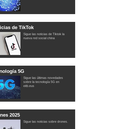
icias de TikTok
Sigue las noticias de Tiktok la
nueva red social china
nología 5G
Sigue las últimas novedades
sobre la tecnología 5G en
eitb.eus
nes 2025
Sigue las noticias sobre drones.