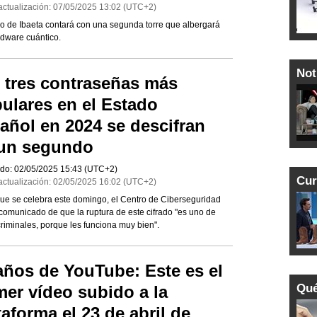
actualización:
07/05/2025
13:02
(UTC+2)
io de Ibaeta contará con una segunda torre que albergará
rdware cuántico.
Not
 tres contraseñas más
ulares en el Estado
añol en 2024 se descifran
un segundo
do:
02/05/2025
15:43
(UTC+2)
Cur
actualización:
02/05/2025
16:02
(UTC+2)
ue se celebra este domingo, el Centro de Ciberseguridad
n comunicado de que la ruptura de este cifrado "es uno de
riminales, porque les funciona muy bien".
años de YouTube: Este es el
Qué
mer vídeo subido a la
taforma el 23 de abril de