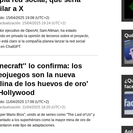
ilar a X
do:
15/04/2025
19:08
(UTC+2)
actualización:
15/04/2025
19:24
(UTC+2)
ctor ejecutivo de OpenAI, Sam Altman, ha estado
Qué
ando en privado la opinión de terceros sobre el proyecto,
está claro si la compañía planea lanzar la red social
a en ChatGPT.
inecraft'' lo confirma: los
eojuegos son la nueva
¿Qu
llina de los huevos de oro'
fa
Hollywood
do:
11/04/2025
17:09
(UTC+2)
actualización:
11/04/2025
18:20
(UTC+2)
uper Mario Bros", unido al de series como "The Last of Us" y
lantado a los superhéroes como la mayor mina de oro de
antaron este tipo de adaptaciones.
Apl