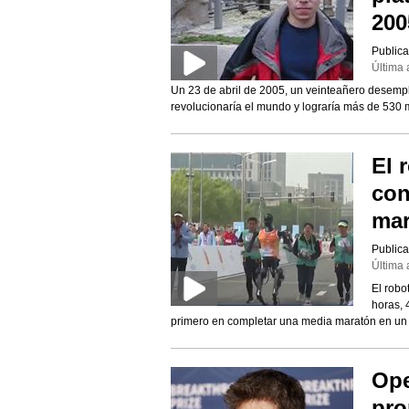
200
Publica
Última 
Un 23 de abril de 2005, un veinteañero desem
revolucionaría el mundo y lograría más de 530 m
El 
con
mar
Publica
Última 
El robo
horas, 
primero en completar una media maratón en un en
Ope
pro