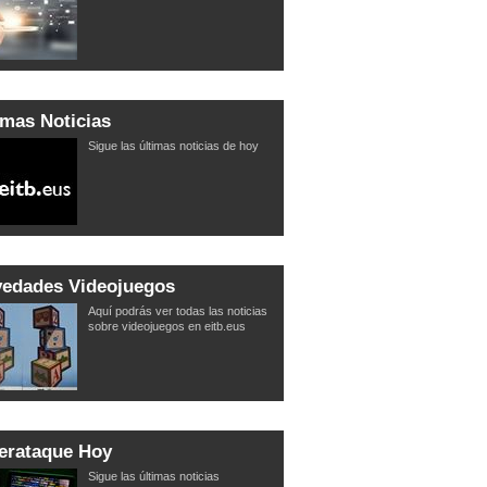
imas Noticias
Sigue las últimas noticias de hoy
edades Videojuegos
Aquí podrás ver todas las noticias
sobre videojuegos en eitb.eus
erataque Hoy
Sigue las últimas noticias