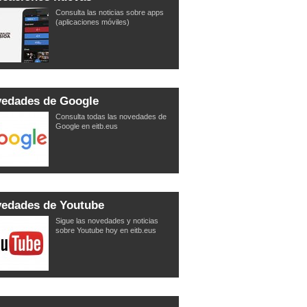
Consulta las noticias sobre apps
(aplicaciones móviles)
edades de Google
Consulta todas las novedades de
Google en eitb.eus
edades de Youtube
Sigue las novedades y noticias
sobre Youtube hoy en eitb.eus