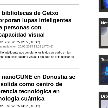
 bibliotecas de Getxo
orporan lupas inteligentes
Not
a personas con
capacidad visual
do:
26/05/2025
12:55
(UTC+2)
actualización:
26/05/2025
13:02
(UTC+2)
o inteligente que convierte los textos en audio en tan
nas con discapacidad visual. Esta lupa se esta utilizando
Tec
 nanoGUNE en Donostia se
solida como centro de
erencia tecnológica en
Dro
nología cuántica
do:
07/05/2025
13:02
(UTC+2)