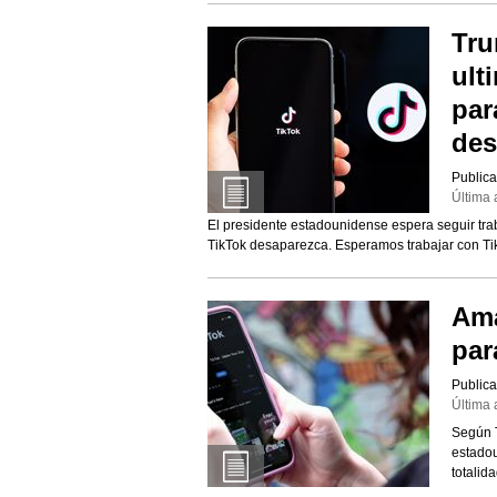
Tru
ult
par
des
Publica
Última 
El presidente estadounidense espera seguir tr
TikTok desaparezca. Esperamos trabajar con Tik
Ama
par
Publica
Última 
Según T
estadou
totalida