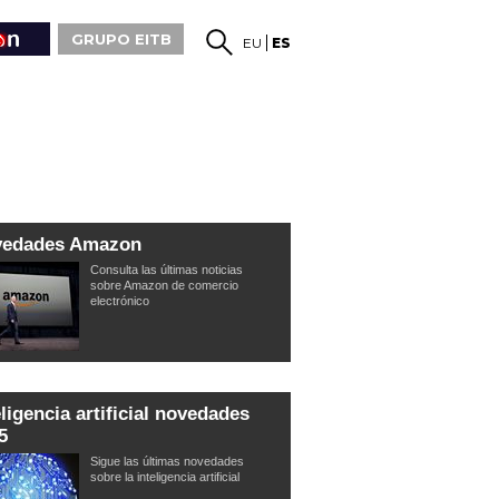
GRUPO EITB
EU
ES
vedades Amazon
Consulta las últimas noticias
sobre Amazon de comercio
electrónico
eligencia artificial novedades
5
Sigue las últimas novedades
sobre la inteligencia artificial