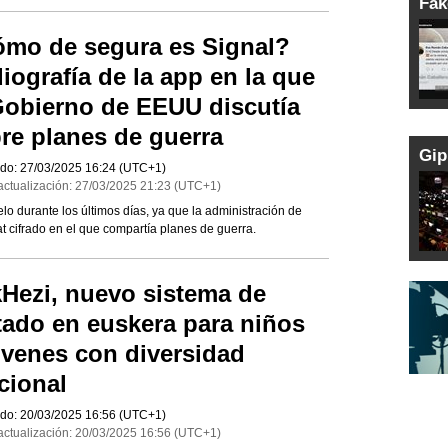
Fak
mo de segura es Signal?
iografía de la app en la que
Gobierno de EEUU discutía
re planes de guerra
Gip
do:
27/03/2025
16:24
(UTC+1)
actualización:
27/03/2025
21:23
(UTC+1)
o durante los últimos días, ya que la administración de
at cifrado en el que compartía planes de guerra.
Hezi, nuevo sistema de
tado en euskera para niños
óvenes con diversidad
cional
do:
20/03/2025
16:56
(UTC+1)
actualización:
20/03/2025
16:56
(UTC+1)