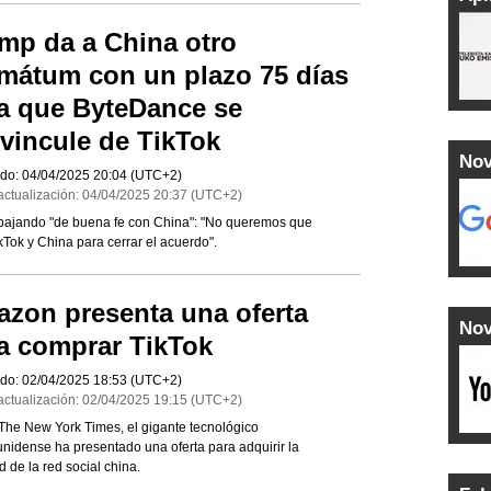
mp da a China otro
imátum con un plazo 75 días
a que ByteDance se
vincule de TikTok
Nov
do:
04/04/2025
20:04
(UTC+2)
actualización:
04/04/2025
20:37
(UTC+2)
abajando "de buena fe con China": "No queremos que
Tok y China para cerrar el acuerdo".
zon presenta una oferta
Nov
a comprar TikTok
do:
02/04/2025
18:53
(UTC+2)
actualización:
02/04/2025
19:15
(UTC+2)
he New York Times, el gigante tecnológico
nidense ha presentado una oferta para adquirir la
d de la red social china.