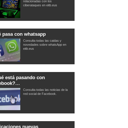
relacionadas con los
ciberataques en eitb.eus
 pasa con whatsapp
Consulta todas las caidas y
novedades sobre whatsApp en
eitb.eus
é está pasando con
cebook?…
Consulta todas las noticias de la
red social de Facebook.
icaciones nuevas