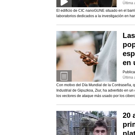
Última 
El edificio de CIC nanoGUNE situado en el barr
laboratorios dedicados a la investigación en ha
Las
pop
esp
en 
Publica
Última 
Con motivo del Día Mundial de la Contraseña, q
Industrial de Gipuzkoa, Ziur, ha advertido en u
los vectores de ataque más usado por los ciberc
20 
pri
pla