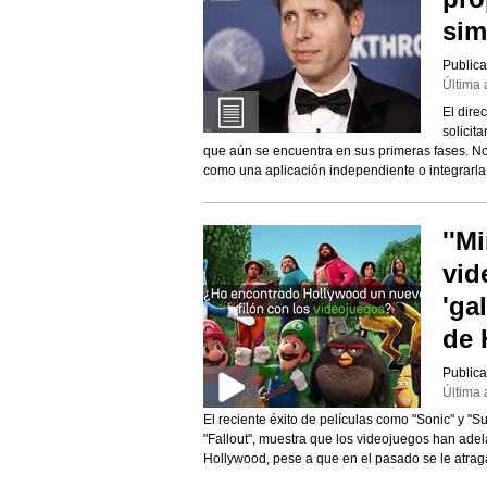
sim
Publica
Última 
El dire
solicit
que aún se encuentra en sus primeras fases. No 
como una aplicación independiente o integrarl
''M
vid
'ga
de 
Publica
Última 
El reciente éxito de películas como "Sonic" y "S
"Fallout", muestra que los videojuegos han ade
Hollywood, pese a que en el pasado se le atrag