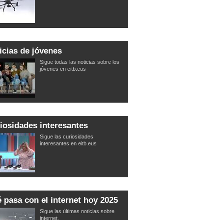
icias de jóvenes
Sigue todas las noticias sobre los
jóvenes en eitb.eus
iosidades interesantes
Sigue las curiosidades
interesantes en eitb.eus
 pasa con el internet hoy 2025
Sigue las últimas noticias sobre
internet.