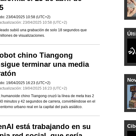
5
do:
23/04/2025
10:58
(UTC+2)
actualización:
23/04/2025
10:58
(UTC+2)
pleado subió una grabación de solo 18 segundos que
Últ
illones de visualizaciones.
robot chino Tiangong
sigue terminar una media
atón
Nov
do:
19/04/2025
16:23
(UTC+2)
actualización:
19/04/2025
16:23
(UTC+2)
t humanoide chino Tiangong cruzó la línea de meta tras 2
40 minutos y 42 segundos de carrera, convirtiéndose en el
torno urbano real en la capital del país asiático.
nAI está trabajando en su
Cib
pia red social, que sería