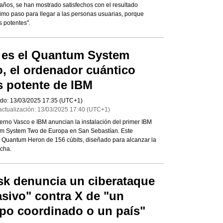
 años, se han mostrado satisfechos con el resultado
ltimo paso para llegar a las personas usuarias, porque
 potentes".
 es el Quantum System
, el ordenador cuántico
 potente de IBM
do:
13/03/2025
17:35
(UTC+1)
actualización:
13/03/2025
17:40
(UTC+1)
erno Vasco e IBM anuncian la instalación del primer IBM
m System Two de Europa en San Sebastían. Este
 Quantum Heron de 156 cúbits, diseñado para alcanzar la
echa.
k denuncia un ciberataque
sivo" contra X de "un
po coordinado o un país"