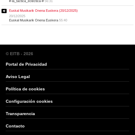
#-la_tactica_eclectica-#
56:31
Euskal Musikarik Onena Euskera (20/12/2025)
20/12/2025
Euskal Musikarik Onena Euskera
55:40
© EITB - 2026
Portal de Privacidad
Aviso Legal
Política de cookies
Configuración cookies
Transparencia
Contacto