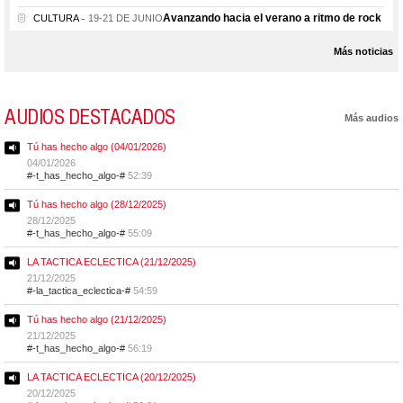
Avanzando hacia el verano a ritmo de rock
CULTURA
19-21 DE JUNIO
Más noticias
AUDIOS DESTACADOS
Más audios
Tú has hecho algo (04/01/2026)
04/01/2026
#-t_has_hecho_algo-#
52:39
Tú has hecho algo (28/12/2025)
28/12/2025
#-t_has_hecho_algo-#
55:09
LA TACTICA ECLECTICA (21/12/2025)
21/12/2025
#-la_tactica_eclectica-#
54:59
Tú has hecho algo (21/12/2025)
21/12/2025
#-t_has_hecho_algo-#
56:19
LA TACTICA ECLECTICA (20/12/2025)
20/12/2025