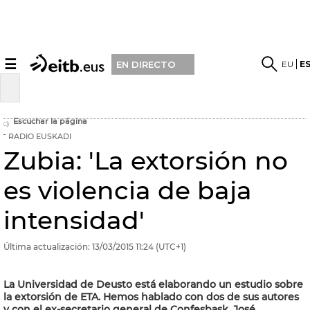
☰
EU
E
EN DIRECTO
Escuchar la página
RADIO EUSKADI
Zubia: 'La extorsión no
es violencia de baja
intensidad'
Última actualización:
13/03/2015
11:24
(UTC+1)
La Universidad de Deusto está elaborando un estudio sobre
la extorsión de ETA. Hemos hablado con dos de sus autores
y con el ex-secretario general de Confesbask, José