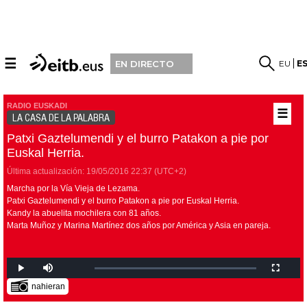
☰
EU
E
EN DIRECTO
RADIO EUSKADI
☰
LA CASA DE LA PALABRA
Patxi Gaztelumendi y el burro Patakon a pie por
Euskal Herria.
Última actualización:
19/05/2016
22:37
(UTC+2)
Marcha por la Vía Vieja de Lezama.
Patxi Gaztelumendi y el burro Patakon a pie por Euskal Herria.
Kandy la abuelita mochilera con 81 años.
Marta Muñoz y Marina Martínez dos años por América y Asia en pareja.
nahieran