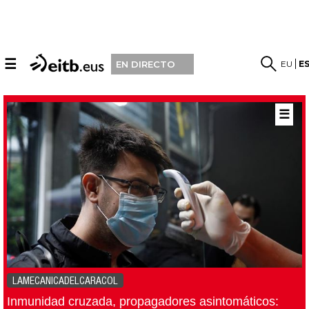
☰
EU
E
EN DIRECTO
☰
LAMECANICADELCARACOL
Inmunidad cruzada, propagadores asintomáticos: