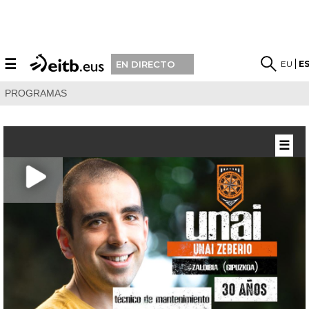
☰
EU
E
EN DIRECTO
PROGRAMAS
☰