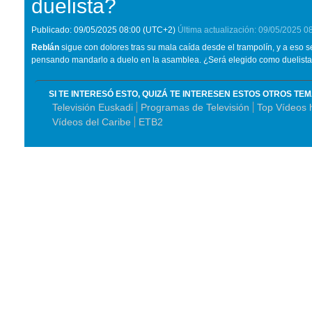
duelista?
Publicado:
09/05/2025
08:00
(UTC+2)
Última actualización:
09/05/2025
0
Reblán
sigue con dolores tras su mala caída desde el trampolín, y a eso s
pensando mandarlo a duelo en la asamblea. ¿Será elegido como duelista p
SI TE INTERESÓ ESTO, QUIZÁ TE INTERESEN ESTOS OTROS TE
Televisión Euskadi
Programas de Televisión
Top Vídeos 
Vídeos del Caribe
ETB2