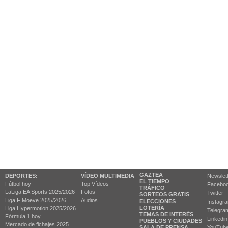
GAZTEA
DEPORTES:
VÍDEO MULTIMEDIA
Newslet
EL TIEMPO
Fútbol hoy
Top Vídeos
Facebo
TRÁFICO
LaLiga EA Sports 2025/2026
Fotos
Twitter
SORTEOS GRATIS
Liga F Moeve 2025/2026
Audios
ELECCIONES
Instagr
LOTERÍA
Liga Hypermotion 2025/2026
Telegra
TEMAS DE INTERÉS
Fórmula 1 hoy
Linkedin
PUEBLOS Y CIUDADES
Mercado de fichajes 2025
SALA DE PRENSA
YouTub