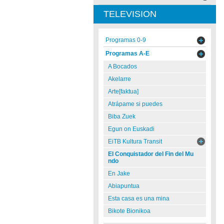
TELEVISION
Programas 0-9
Programas A-E
A Bocados
Akelarre
Arte[faktua]
Atrápame si puedes
Biba Zuek
Egun on Euskadi
EiTB Kultura Transit
El Conquistador del Fin del Mu
ndo
En Jake
Abiapuntua
Esta casa es una mina
Bikote Bionikoa