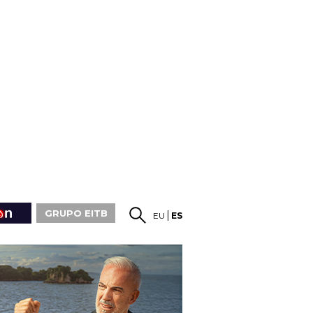
GRUPO EITB
EU
ES