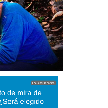
Escuchar la página
to de mira de
 ¿Será elegido