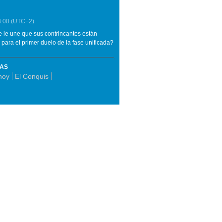
8:00
(UTC+2)
e le une que sus contrincantes están
ara el primer duelo de la fase unificada?
MAS
hoy
El Conquis