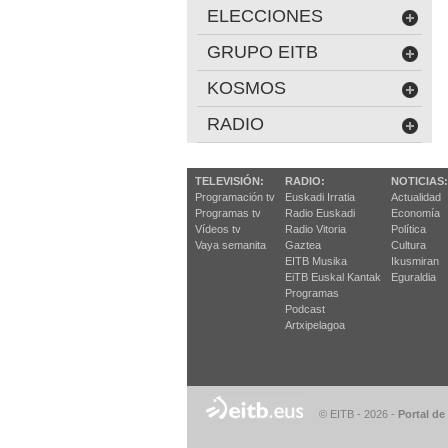
ELECCIONES
GRUPO EITB
KOSMOS
RADIO
TELEVISIÓN:
RADIO:
NOTICIAS:
Programación tv
Euskadi Irratia
Actualidad
Programas tv
Radio Euskadi
Economía
Vídeos tv
Radio Vitoria
Política
Vaya semanita
Gaztea
Cultura
EITB Musika
Ikusmiran
EiTB Euskal Kantak
Eguraldia
Programas
Podcast
Artxipelagoa
© EITB - 2026
-
Portal de