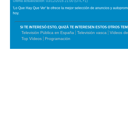
Última actualización:
03/12/2016
21:00
(UTC+1)
'Lo Que Hay Que Ver' te ofrece la mejor selección de anuncios y autopro
hoy.
SI TE INTERESÓ ESTO, QUIZÁ TE INTERESEN ESTOS OTROS TE
Televisión Pública en España
Televisión vasca
Vídeos d
Top Vídeos
Programación