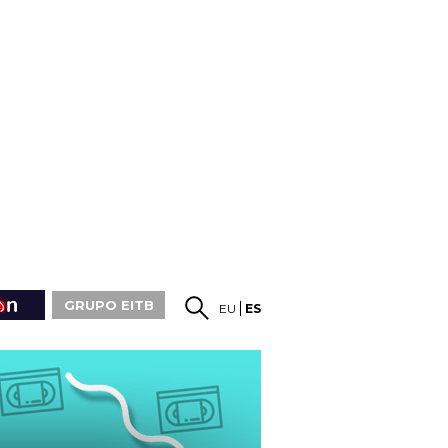
GRUPO EITB
EU
ES