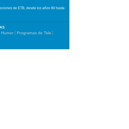
mociones de ETB, desde los años 90 hasta
MAS
e Humor
Programas de Tele