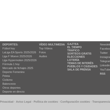
GAZTEA
DEPORTES:
VÍDEO MULTIMEDIA
Newslet
EL TIEMPO
Fútbol hoy
Top Vídeos
Facebo
TRÁFICO
LaLiga EA Sports 2025/2026
Fotos
Twitter
SORTEOS GRATIS
Liga F Moeve 2025/2026
Audios
ELECCIONES
Instagr
LOTERÍA
Liga Hypermotion 2025/2026
Telegra
TEMAS DE INTERÉS
Fórmula 1 hoy
Linkedin
PUEBLOS Y CIUDADES
Mercado de fichajes 2025
SALA DE PRENSA
YouTub
Deporte Femenino
RSS
Pelota
Ciclismo
Baloncesto
Otros deportes
Deporte en directo
 Privacidad
-
Aviso Legal
-
Política de cookies
-
Configuración cookies
-
Transparenci