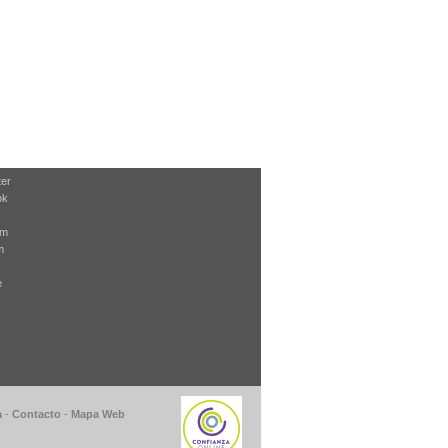
ter
ok
am
m
e
a
-
Contacto
-
Mapa Web