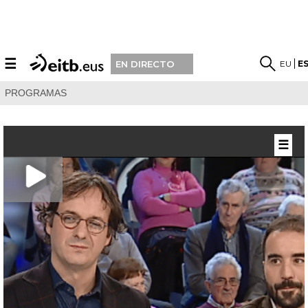
☰
EU
E
EN DIRECTO
PROGRAMAS
☰