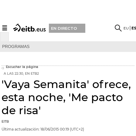
☰
EU
E
EN DIRECTO
PROGRAMAS
Escuchar la página
A LAS 22:30, EN ETB2
'Vaya Semanita' ofrece,
esta noche, 'Me pacto
de risa'
EITB
Última actualización:
18/06/2015
00:19
(UTC+2)