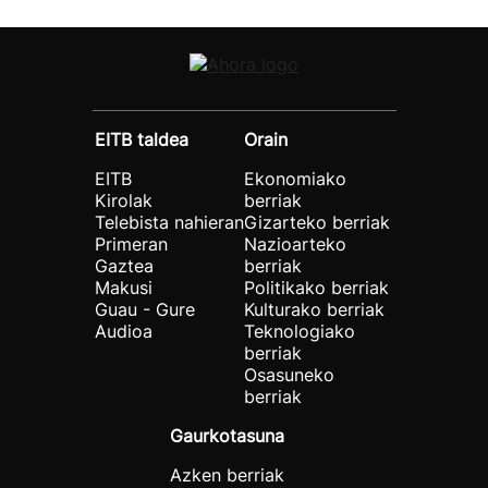
EITB taldea
Orain
EITB
Ekonomiako
Kirolak
berriak
Telebista nahieran
Gizarteko berriak
Primeran
Nazioarteko
Gaztea
berriak
Makusi
Politikako berriak
Guau - Gure
Kulturako berriak
Audioa
Teknologiako
berriak
Osasuneko
berriak
Gaurkotasuna
Azken berriak