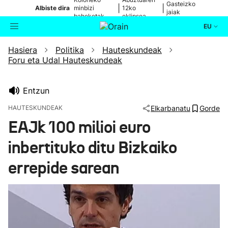
Gasteizko
|
|
Albiste dira
minbizi
12ko
jaiak
baheketak
eklipsea
EU
Hasiera
Politika
Hauteskundeak
Aktualitatea
Bilatzailea
Foru eta Udal Hauteskundeak
Politika
Entzun
Kultura
HAUTESKUNDEAK
Elkarbanatu
Gorde
EAJk 100 milioi euro
Ikusmiran
inbertituko ditu Bizkaiko
Eguraldia
errepide sarean