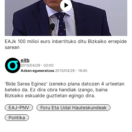
EAJk 100 milioi euro inbertituko ditu Bizkaiko errepide
sarean
eitb
2015/04/29 - 02:00
Azken eguneratzea
2015/04/29 - 16:45
'Bide Sarea Eginez' izeneko plana datozen 4 urteetan
beteko da. Ez dira obra handiak izango, baina
Bizkaiko eskualde guztietan egingo dira.
EAJ-PNV
Foru Eta Udal Hauteskundeak
Politika