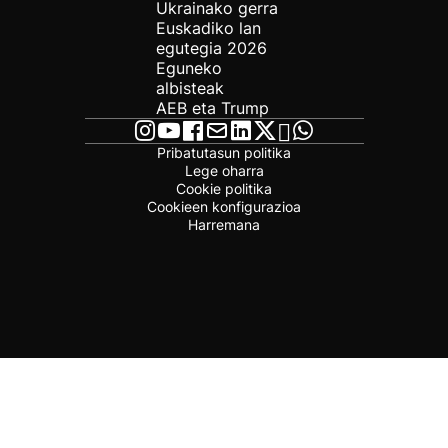
Ukrainako gerra
Euskadiko lan
egutegia 2026
Eguneko
albisteak
AEB eta Trump
Pribatutasun politika
Lege oharra
Cookie politika
Cookieen konfigurazioa
Harremana