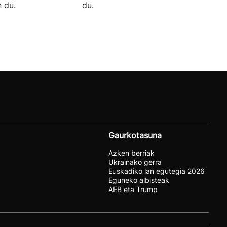
 du.
du.
Gaurkotasuna
Azken berriak
Ukrainako gerra
Euskadiko lan egutegia 2026
Eguneko albisteak
AEB eta Trump