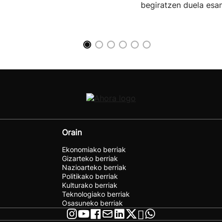
begiratzen duela esan
Orain
Ekonomiako berriak
Gizarteko berriak
Nazioarteko berriak
Politikako berriak
Kulturako berriak
Teknologiako berriak
Osasuneko berriak