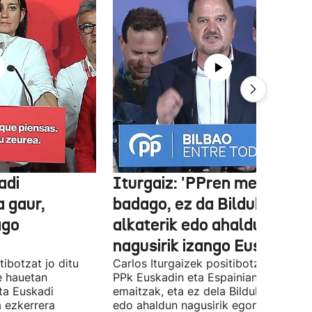
adi
Iturgaiz: 'PPren menpe
a gaur,
badago, ez da Bilduko
ago
alkaterik edo ahaldun
nagusirik izango Euskadin'
ibotzat jo ditu
Carlos Iturgaizek positibotzat jo ditu
 hauetan
PPk Euskadin eta Espainian lortutako
ta Euskadi
emaitzak, eta ez dela Bilduko alkateri
a ezkerrera
edo ahaldun nagusirik egongo ziurtat