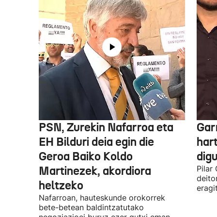
PSN, Zurekin Nafarroa eta
Garr
EH Bilduri deia egin die
hart
Geroa Baiko Koldo
digu
Martinezek, akordiora
Pilar
deito
heltzeko
eragi
Nafarroan, hauteskunde orokorrek
bete-betean baldintzatutako