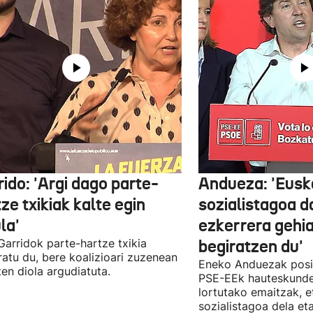
ido: 'Argi dago parte-
Andueza: 'Eusk
ze txikiak kalte egin
sozialistagoa d
la'
ezkerrera gehi
 Garridok parte-hartze txikia
begiratzen du'
ratu du, bere koalizioari zuzenean
Eneko Anduezak posit
ten diola argudiatuta.
PSE-EEk hauteskunde
lortutako emaitzak, e
sozialistagoa dela et