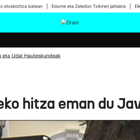
|
|
ko etxebizitza batean
Edurne eta Zeledon Txikiren jaitsiera
El
tura
Ikusmiran
Egural
Osasuna
Teknologia
u eta Udal Hauteskundeak
teko hitza eman du Ja