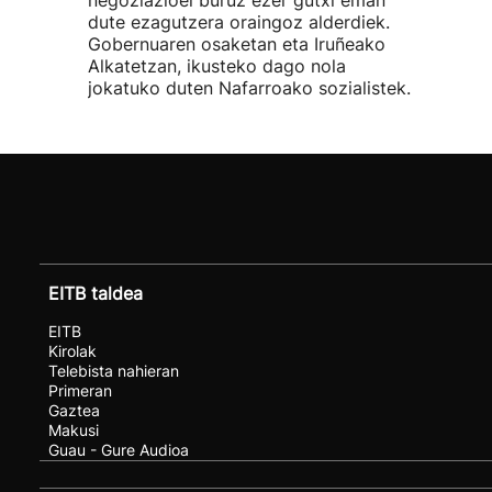
negoziazioei buruz ezer gutxi eman
dute ezagutzera oraingoz alderdiek.
Gobernuaren osaketan eta Iruñeako
Alkatetzan, ikusteko dago nola
jokatuko duten Nafarroako sozialistek.
EITB taldea
EITB
Kirolak
Telebista nahieran
Primeran
Gaztea
Makusi
Guau - Gure Audioa