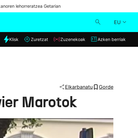
kanoren lehorreratzea Getarian
EU
dia
Klisk
Zuretzat
Zuzenekoak
Azken berriak
Klisk
Zuzenekoak
Zuretzat
Elkarbanatu
Gorde
vier Marotok
Azken berriak