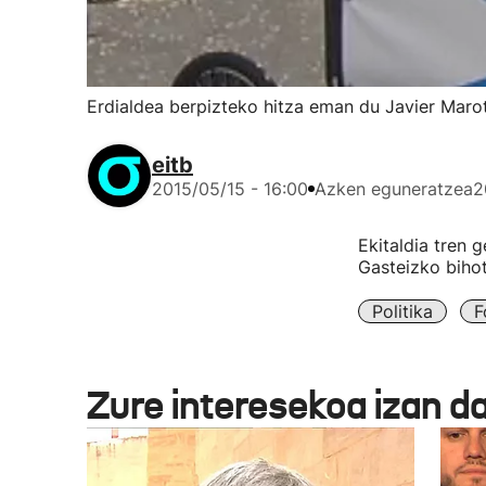
Erdialdea berpizteko hitza eman du Javier Maro
eitb
2015/05/15 - 16:00
Azken eguneratzea
2
Ekitaldia tren 
Gasteizko biho
Politika
F
Zure interesekoa izan d