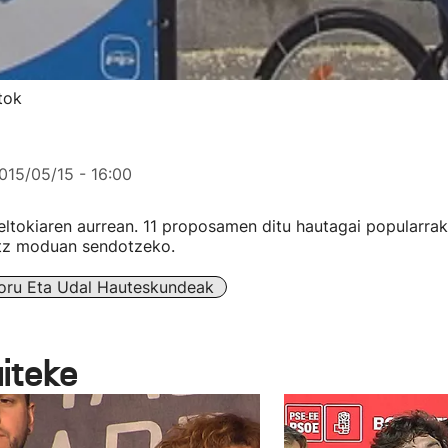
tok
015/05/15 - 16:00
geltokiaren aurrean. 11 proposamen ditu hautagai popularrak,
tz moduan sendotzeko.
oru Eta Udal Hauteskundeak
aiteke