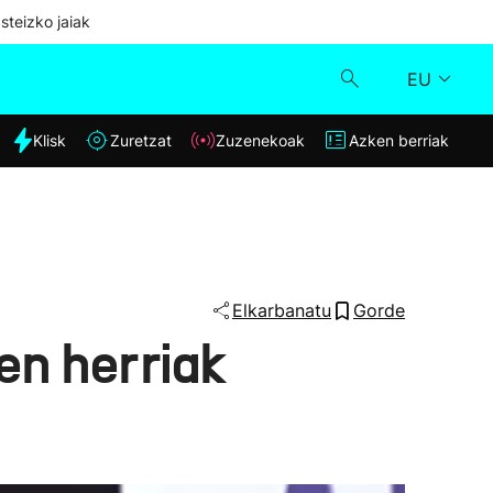
steizko jaiak
EU
dia
Klisk
Zuretzat
Zuzenekoak
Azken berriak
Klisk
Zuzenekoak
Zuretzat
Elkarbanatu
Gorde
en herriak
Azken berriak