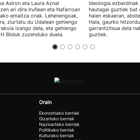
a Asiron eta Laura Aznal
Ideologia ezberdinak 
zen ari dira Iruñean eta Nafarroan
hautagai guztiek bat 
tako emaitza onak. Lehenengoak,
haien eskaeran, abste
ra, ziurtatu du Udalean gehiengo
Hala, gaurko hitzord
rakoia izango dela, eta gehiengo
garrantzitsua dela n
EH Bilduk zuzenduko duela.
guztiek.
Orain
Ekonomiako berriak
Gizarteko berriak
Nazioarteko berriak
Politikako berriak
Kulturako berriak