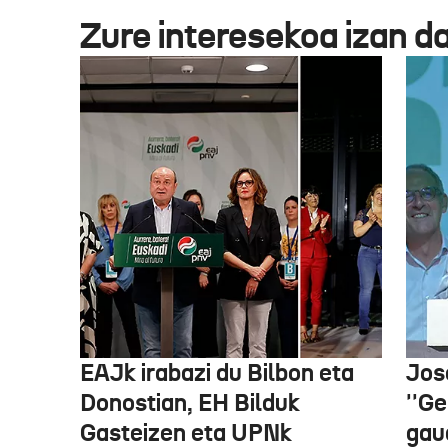
Zure interesekoa izan d
EAJk irabazi du Bilbon eta
Jos
Donostian, EH Bilduk
''Ge
Gasteizen eta UPNk
gaud