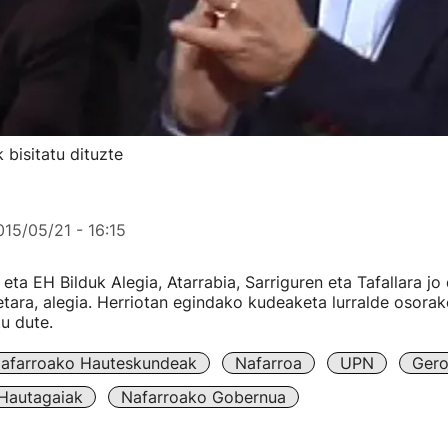
 bisitatu dituzte
015/05/21 - 16:15
ta EH Bilduk Alegia, Atarrabia, Sarriguren eta Tafallara jo 
ietara, alegia. Herriotan egindako kudeaketa lurralde osor
u dute.
afarroako Hauteskundeak
Nafarroa
UPN
Gero
Hautagaiak
Nafarroako Gobernua