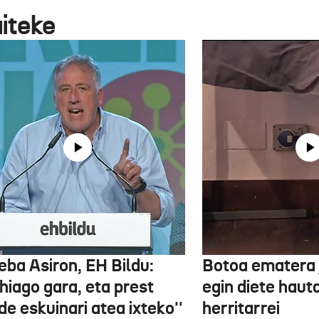
aiteke
eba Asiron, EH Bildu:
Botoa ematera 
hiago gara, eta prest
egin diete haut
e eskuinari atea ixteko''
herritarrei