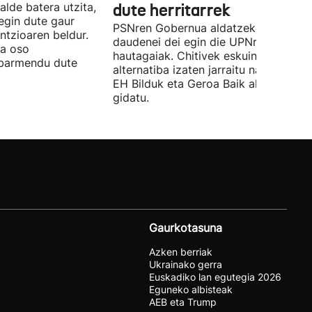
alde batera utzita,
dute herritarrek
egin dute gaur
PSNren Gobernua aldatzeko irrikitan
ntzioaren beldur.
daudenei dei egin die UPNren
ua oso
hautagaiak. Chitivek eskuinaren
abarmendu dute
alternatiba izaten jarraitu nahi du eta
EH Bilduk eta Geroa Baik aldaketa
gidatu.
Gaurkotasuna
Azken berriak
Ukrainako gerra
Euskadiko lan egutegia 2026
Eguneko albisteak
AEB eta Trump