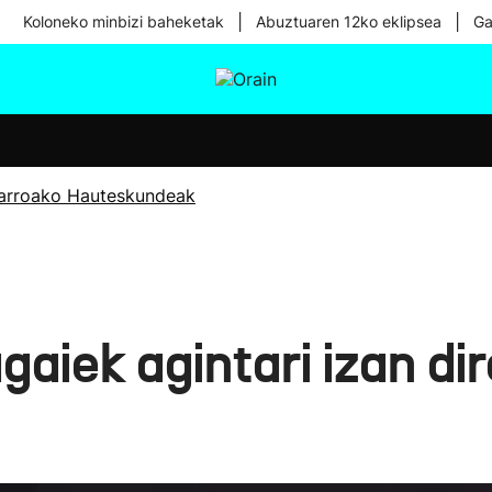
|
|
Koloneko minbizi baheketak
Abuztuaren 12ko eklipsea
Ga
tura
Ikusmiran
Egural
Osasuna
Teknologia
arroako Hauteskundeak
aiek agintari izan dir