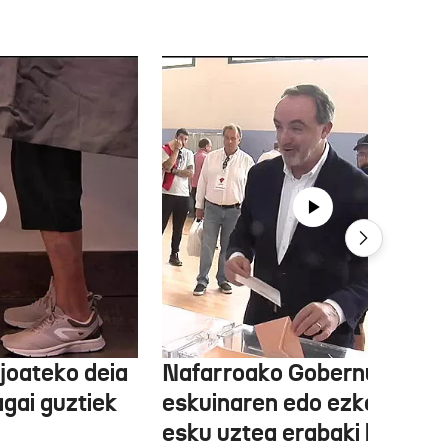
joateko deia
Nafarroako Gobernua
agai guztiek
eskuinaren edo ezkerraren
esku uztea erabaki behark