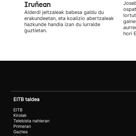
Iruñean
Joseb
ospat
Alderdi jeltzaleak babesa galdu du
lortu
erakundeetan, eta koalizio abertzaleak
gaine
hazkunde handia izan du lurralde
aurre
guztietan.
hori 
EITB taldea
EITB
Kirolak
Telebista nahieran
Primeran
Gaztea