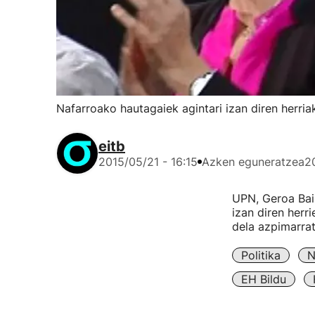
Nafarroako hautagaiek agintari izan diren herriak
eitb
2015/05/21 - 16:15
Azken eguneratzea
2
UPN, Geroa Bai e
izan diren herr
dela azpimarrat
Politika
N
EH Bildu