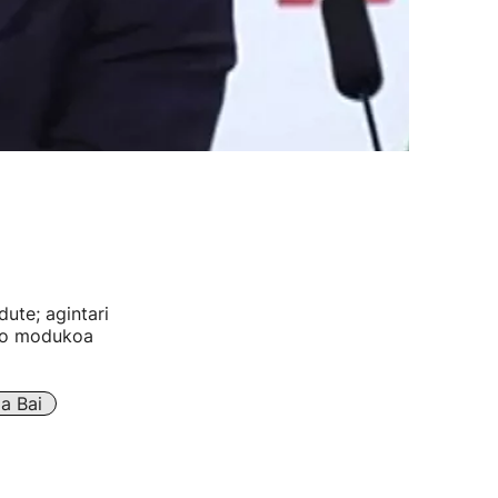
dute; agintari
ako modukoa
a Bai