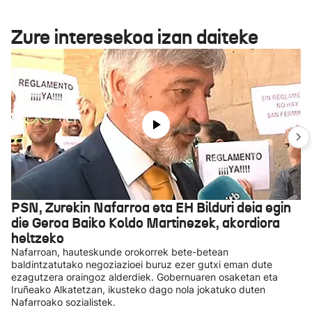
Zure interesekoa izan daiteke
PSN, Zurekin Nafarroa eta EH Bilduri deia egin
die Geroa Baiko Koldo Martinezek, akordiora
heltzeko
Nafarroan, hauteskunde orokorrek bete-betean
baldintzatutako negoziazioei buruz ezer gutxi eman dute
ezagutzera oraingoz alderdiek. Gobernuaren osaketan eta
Iruñeako Alkatetzan, ikusteko dago nola jokatuko duten
Nafarroako sozialistek.