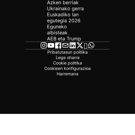
Azken berriak
Ukrainako gerra
Euskadiko lan
egutegia 2026
Eguneko
albisteak
AEB eta Trump
Pribatutasun politika
Lege oharra
Cookie politika
Cookieen konfigurazioa
Harremana