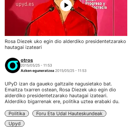
Rosa Diezek uko egin dio alderdiko presidentetzarako
hautagai izateari
otros
2015/05/25 - 11:53
Azken eguneratzea
2015/05/25 - 11:53
UPyD izan da gaueko galtzaile nagusietako bat.
Emaitza txarren ostean, Rosa Diezek uko egin dio
alderdiko presidentetzarako hautagai izateari.
Alderdiko bigarrenak ere, politika uztea erabaki du.
Politika
Foru Eta Udal Hauteskundeak
Upyd