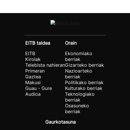
EITB taldea
Orain
EITB
Ekonomiako
Kirolak
berriak
Telebista nahieran
Gizarteko berriak
Primeran
Nazioarteko
Gaztea
berriak
Makusi
Politikako berriak
Guau - Gure
Kulturako berriak
Audioa
Teknologiako
berriak
Osasuneko
berriak
Gaurkotasuna