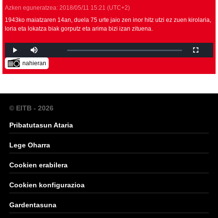
Azken eguneratzea:
2018/05/11
15:21
(UTC+2)
1943ko maiatzaren 14an, duela 75 urte jaio zen inor hitz utzi ez zuen kirolaria,
loria eta lokatza biak gorputz eta arima bizi izan zituena.
nahieran
© EITB - 2026
Pribatutasun Ataria
Lege Oharra
Cookien erabilera
Cookien konfigurazioa
Gardentasuna