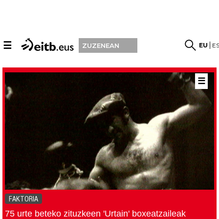
☰
EU
E
ZUZENEAN
☰
FAKTORIA
75 urte beteko zituzkeen 'Urtain' boxeatzaileak