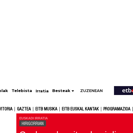
ZUZENEAN
Telebista
Besteak
olak
Irratia
VITORIA
GAZTEA
EITB MUSIKA
EITB EUSKAL KANTAK
PROGRAMAZIOA
EUSKADI IRRATIA
HIRIGORRIAN