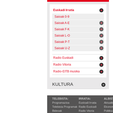
Euskadi Irratia
Saioak 0-9
Saioak A-E
Saioak F-K
Saioak L-O
Saioak P-T
Saioak U-Z
Radio Euskadi
Radio Vitoria
Radio-EITB musika
KULTURA
TELEBISTA:
IRRATIA:
ALBIS
Programazioa
Euskadi Irratia
Aktuali
Telebista Programak
Radio Euskadi
Ekonom
Bideoak
Radio Vitoria
Politika