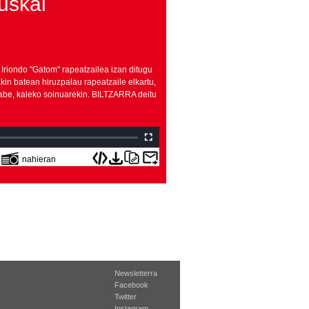
uskal
Iriondo "Gatom" rapeatzailea izan ditugu
in batean hiruzpalau rapeatzaile elkartu,
gabe, kaleko soinuarekin. BILTZARRA deitu
nahieran
Newsletterra
Facebook
Twitter
Instagram