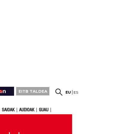
EITB TALDEA
EU
ES
SAIOAK
AUDIOAK
GUAU