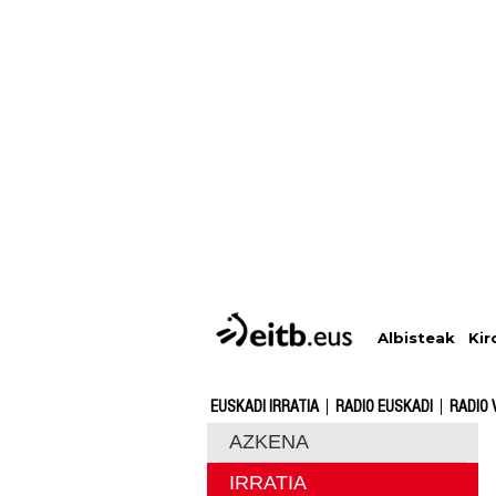
Albisteak
Kir
EUSKADI IRRATIA
RADIO EUSKADI
RADIO 
AZKENA
IRRATIA