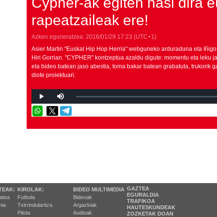
Cypher-ak egiten hasi dira e
rapeatzaileak ere!
Azken eguneratzea:
2016/01/29
17:23
(UTC+1)
Asier Martin "Euskal Hip Hop Herria" webguneko arduraduna eta Iñigo 
Hiri Gorrian. "CYPHER" kontzeptua azaldu digute: momentu eta leku jak
eta bideo batean jaso abestia, toma bakar batean grabatuta, trukorik 
diote proiektuari.
GAZTEA
TEAK:
KIROLAK:
BIDEO MULTIMEDIA
EGURALDIA
tatea
Futbola
Bideoak
TRAFIKOA
ia
Txirrindularitza
Argazkiak
HAUTESKUNDEAK
Pilota
Audioak
ZOZKETAK DOAN