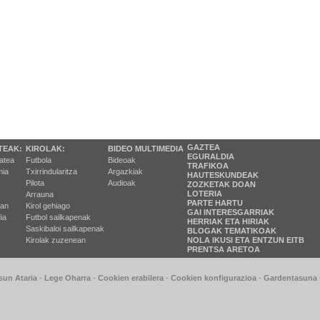
GAZTEA
TEAK:
KIROLAK:
BIDEO MULTIMEDIA
EGURALDIA
tatea
Futbola
Bideoak
TRAFIKOA
ia
Txirrindularitza
Argazkiak
HAUTESKUNDEAK
Pilota
Audioak
ZOZKETAK DOAN
LOTERIA
Arrauna
PARTE HARTU
ran
Kirol gehiago
GAI INTERESGARRIAK
ia
Futbol sailkapenak
HERRIAK ETA HIRIAK
Saskibaloi sailkapenak
BLOGAK TEMATIKOAK
Kirolak zuzenean
NOLA IKUSI ETA ENTZUN EITB
PRENTSA ARETOA
sun Ataria
-
Lege Oharra
-
Cookien erabilera
-
Cookien konfigurazioa
-
Gardentasuna