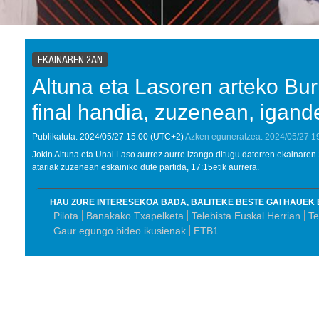
EKAINAREN 2AN
Altuna eta Lasoren arteko Bu
final handia, zuzenean, igan
Publikatuta:
2024/05/27
15:00
(UTC+2)
Azken eguneratzea:
2024/05/27
1
Jokin Altuna eta Unai Laso aurrez aurre izango ditugu datorren ekainaren 
atariak zuzenean eskainiko dute partida, 17:15etik aurrera.
HAU ZURE INTERESEKOA BADA, BALITEKE BESTE GAI HAUEK 
Pilota
Banakako Txapelketa
Telebista Euskal Herrian
Te
Gaur egungo bideo ikusienak
ETB1