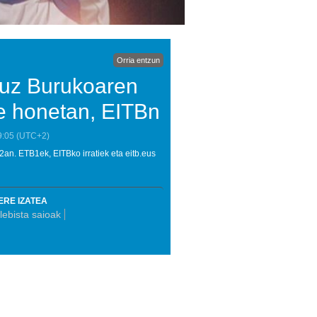
Orria entzun
ruz Burukoaren
de honetan, EITBn
9:05
(UTC+2)
2an. ETB1ek, EITBko irratiek eta eitb.eus
ERE IZATEA
lebista saioak