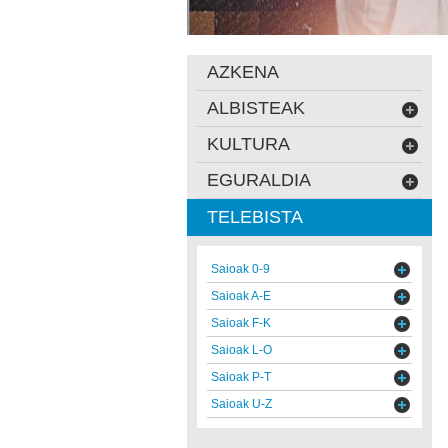
AZKENA
ALBISTEAK
KULTURA
EGURALDIA
TELEBISTA
Saioak 0-9
Saioak A-E
Saioak F-K
Saioak L-O
Saioak P-T
Saioak U-Z