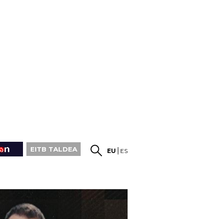
EITB TALDEA
EU
ES