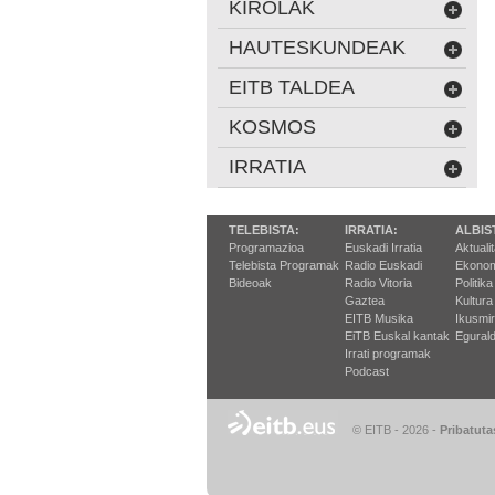
KIROLAK
HAUTESKUNDEAK
EITB TALDEA
KOSMOS
IRRATIA
TELEBISTA:
IRRATIA:
ALBIS
Programazioa
Euskadi Irratia
Aktuali
Telebista Programak
Radio Euskadi
Ekonom
Bideoak
Radio Vitoria
Politika
Gaztea
Kultura
EITB Musika
Ikusmi
EiTB Euskal kantak
Egurald
Irrati programak
Podcast
© EITB - 2026
-
Pribatuta