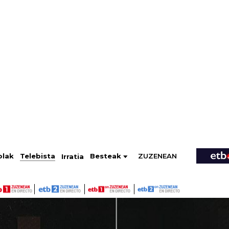
ZUZENEAN
Telebista
Besteak
olak
Irratia