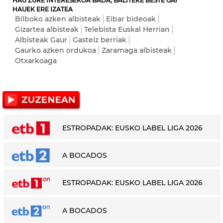
HAU ZURE INTERESEKOA BADA, BALITEKE BESTE GAI
HAUEK ERE IZATEA
Bilboko azken albisteak
Eibar bideoak
Gizartea albisteak
Telebista Euskal Herrian
Albisteak Gaur
Gasteiz berriak
Gaurko azken ordukoa
Zaramaga albisteak
Otxarkoaga
ESTROPADAK: EUSKO LABEL LIGA 2026
A BOCADOS
ESTROPADAK: EUSKO LABEL LIGA 2026
A BOCADOS