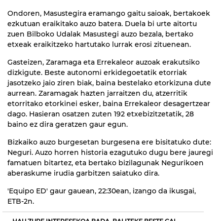
Ondoren, Masustegira eramango gaitu saioak, bertakoek
ezkutuan eraikitako auzo batera. Duela bi urte aitortu
zuen Bilboko Udalak Masustegi auzo bezala, bertako
etxeak eraikitzeko hartutako lurrak erosi zituenean.
Gasteizen, Zaramaga eta Errekaleor auzoak erakutsiko
dizkigute. Beste autonomi erkidegoetatik etorriak
jasotzeko jaio ziren biak, baina bestelako etorkizuna dute
aurrean. Zaramagak hazten jarraitzen du, atzerritik
etorritako etorkinei esker, baina Errekaleor desagertzear
dago. Hasieran osatzen zuten 192 etxebizitzetatik, 28
baino ez dira geratzen gaur egun.
Bizkaiko auzo burgesetan burgesena ere bisitatuko dute:
Neguri. Auzo horren historia ezagutuko dugu bere jauregi
famatuen bitartez, eta bertako bizilagunak Negurikoen
aberaskume irudia garbitzen saiatuko dira.
'Equipo ED' gaur gauean, 22:30ean, izango da ikusgai,
ETB-2n.