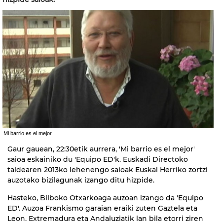
Mi barrio es el mejor
Gaur gauean, 22:30etik aurrera, 'Mi barrio es el mejor'
saioa eskainiko du 'Equipo ED'k. Euskadi Directoko
taldearen 2013ko lehenengo saioak Euskal Herriko zortzi
auzotako bizilagunak izango ditu hizpide.
Hasteko, Bilboko Otxarkoaga auzoan izango da 'Equipo
ED'. Auzoa Frankismo garaian eraiki zuten Gaztela eta
Leon, Extremadura eta Andaluziatik lan bila etorri ziren