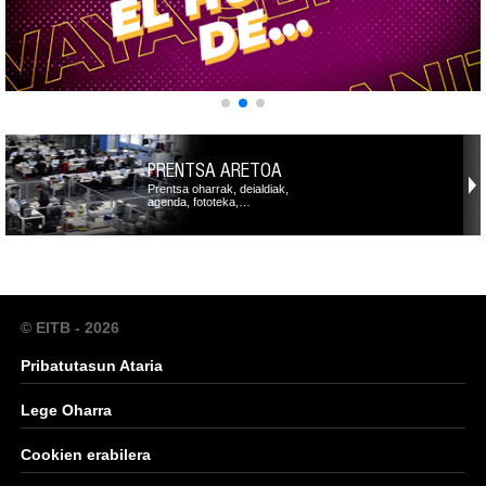
PRENTSA ARETOA
Prentsa oharrak, deialdiak,
agenda, fototeka,…
© EITB - 2026
Pribatutasun Ataria
Lege Oharra
Cookien erabilera