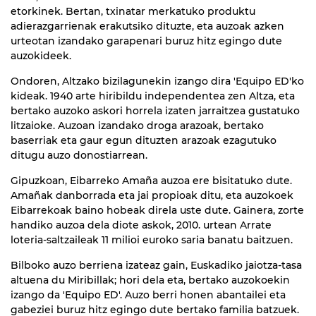
etorkinek. Bertan, txinatar merkatuko produktu
adierazgarrienak erakutsiko dituzte, eta auzoak azken
urteotan izandako garapenari buruz hitz egingo dute
auzokideek.
Ondoren, Altzako bizilagunekin izango dira 'Equipo ED'ko
kideak. 1940 arte hiribildu independentea zen Altza, eta
bertako auzoko askori horrela izaten jarraitzea gustatuko
litzaioke. Auzoan izandako droga arazoak, bertako
baserriak eta gaur egun dituzten arazoak ezagutuko
ditugu auzo donostiarrean.
Gipuzkoan, Eibarreko Amaña auzoa ere bisitatuko dute.
Amañak danborrada eta jai propioak ditu, eta auzokoek
Eibarrekoak baino hobeak direla uste dute. Gainera, zorte
handiko auzoa dela diote askok, 2010. urtean Arrate
loteria-saltzaileak 11 milioi euroko saria banatu baitzuen.
Bilboko auzo berriena izateaz gain, Euskadiko jaiotza-tasa
altuena du Miribillak; hori dela eta, bertako auzokoekin
izango da 'Equipo ED'. Auzo berri honen abantailei eta
gabeziei buruz hitz egingo dute bertako familia batzuek.