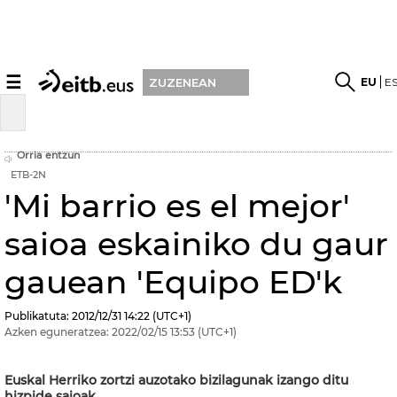
☰
EU
E
ZUZENEAN
Orria entzun
ETB-2N
'Mi barrio es el mejor'
saioa eskainiko du gaur
gauean 'Equipo ED'k
Publikatuta:
2012/12/31
14:22
(UTC+1)
Azken eguneratzea:
2022/02/15
13:53
(UTC+1)
Euskal Herriko zortzi auzotako bizilagunak izango ditu
hizpide saioak.