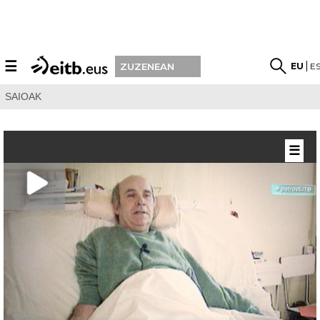
☰
EU
E
ZUZENEAN
SAIOAK
☰