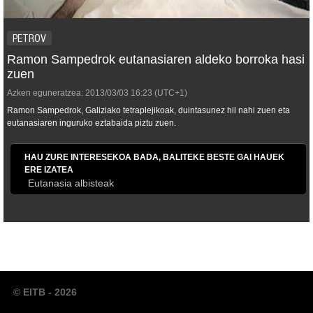
PETROV
Ramon Sampedrok eutanasiaren aldeko borroka hasi
zuen
Azken eguneratzea:
2013/03/03
16:23
(UTC+1)
Ramon Sampedrok, Galiziako tetraplejikoak, duintasunez hil nahi zuen eta
eutanasiaren inguruko eztabaida piztu zuen.
HAU ZURE INTERESEKOA BADA, BALITEKE BESTE GAI HAUEK
ERE IZATEA
Eutanasia albisteak
© EITB - 2026