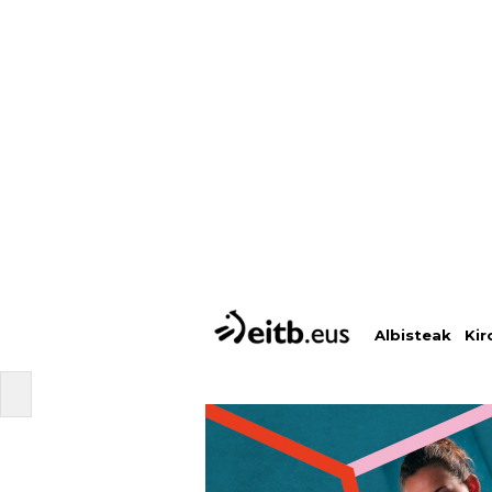
Albisteak
Kir