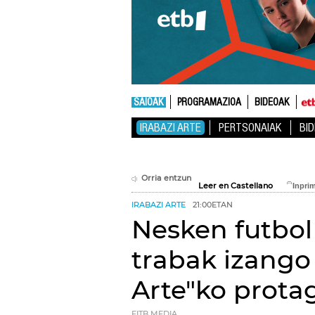
SAIOAK
PROGRAMAZIOA
BIDEOAK
IRABAZI ARTE
PERTSONAIAK
BI
Orria entzun
Leer en Castellano
IRABAZI ARTE
21:00ETAN
Nesken futbol
trabak izango 
Arte"ko prota
EITB MEDIA