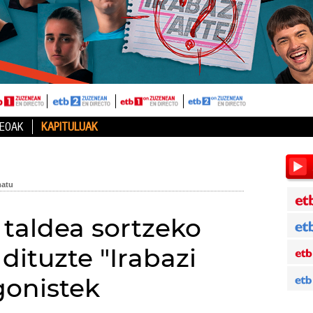
DEOAK
KAPITULUAK
 taldea sortzeko
dituzte "Irabazi
gonistek