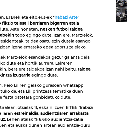
n, ETB1ek eta eitb.eus-ek "
Irabazi Arte
"
fikzio telesail berriaren bigarren atala
dute. Aste honetan,
nesken futbol taldea
rabekin
topo egingo dute. Izan ere, Martxelok,
esidenteak, taldea osatu ezin dutela esango
azioan izena emateko epea agortu zaielako.
ek Martxelok esandakoa gezur galanta dela
ko dute eta hortik aurrera, Leireren
kin, bera ere taldekoa izan nahi baitu,
taldea
kintza izugarria
egingo dute.
n, Peio Liliren gelako gurasoen whatsapp
rtuko da, eta Lili printzesa tematika duen
e festa batetara gonbidatuko dute.
iralean, otsailak 11, eskaini zuen EITBk "Irabazi
sailaren
estreinaldia, audientziaren arrakasta
uz.
Lehen atalak % 6,6ko audientzia-zatia
uen eta euskaldunen artean audientzia-buru