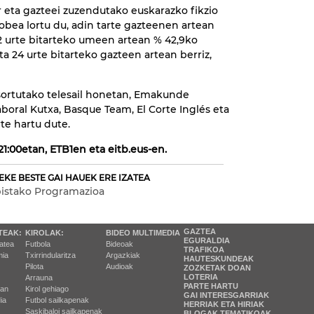
r eta gazteei zuzendutako euskarazko fikzio
obea lortu du, adin tarte gazteenen artean
 12 urte bitarteko umeen artean % 42,9ko
eta 24 urte bitarteko gazteen artean berriz,
ortutako telesail honetan, Emakunde
boral Kutxa, Basque Team, El Corte Inglés eta
e hartu dute.
21:00etan, ETB1en eta eitb.eus-en.
EKE BESTE GAI HAUEK ERE IZATEA
bistako Programazioa
GAZTEA
TEAK:
KIROLAK:
BIDEO MULTIMEDIA
EGURALDIA
tatea
Futbola
Bideoak
TRAFIKOA
ia
Txirrindularitza
Argazkiak
HAUTESKUNDEAK
Pilota
Audioak
ZOZKETAK DOAN
LOTERIA
Arrauna
PARTE HARTU
ran
Kirol gehiago
GAI INTERESGARRIAK
ia
Futbol sailkapenak
HERRIAK ETA HIRIAK
Saskibaloi sailkapenak
BLOGAK TEMATIKOAK