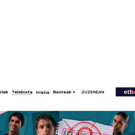
ZUZENEAN
Telebista
Besteak
olak
Irratia