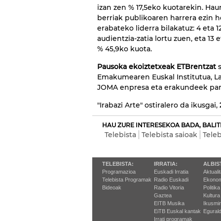
izan zen % 17,5eko kuotarekin. Hau
berriak publikoaren harrera ezin h
erabateko liderra bilakatuz: 4 eta
audientzia-zatia lortu zuen, eta 13 
% 45,9ko kuota.
Pausoka ekoiztetxeak ETBrentzat
s
Emakumearen Euskal Institutua, La
JOMA enpresa eta erakundeek part
"Irabazi Arte" ostiralero da ikusgai,
HAU ZURE INTERESEKOA BADA, BALIT
Telebista
Telebista saioak
Tele
TELEBISTA:
IRRATIA:
ALBIS
Programazioa
Euskadi Irratia
Aktuali
Telebista Programak
Radio Euskadi
Ekonom
Bideoak
Radio Vitoria
Politika
Gaztea
Kultura
EITB Musika
Ikusmi
EiTB Euskal kantak
Egurald
Irrati programak