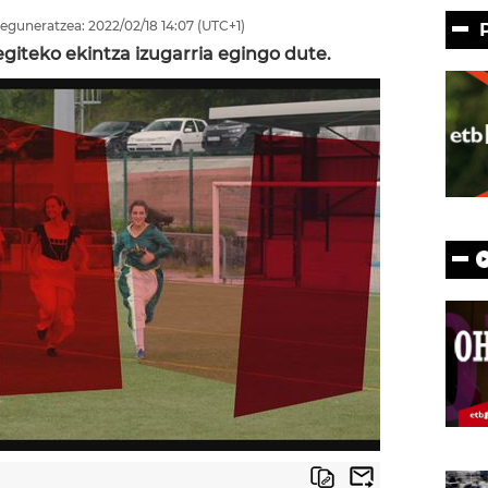
eguneratzea:
2022/02/18
14:07
(UTC+1)
egiteko ekintza izugarria egingo dute.