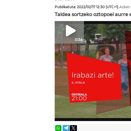
Publikatuta:
2022/02/17
12:30
(UTC+1)
Azken 
Taldea sortzeko oztopoei aurre 
0:34