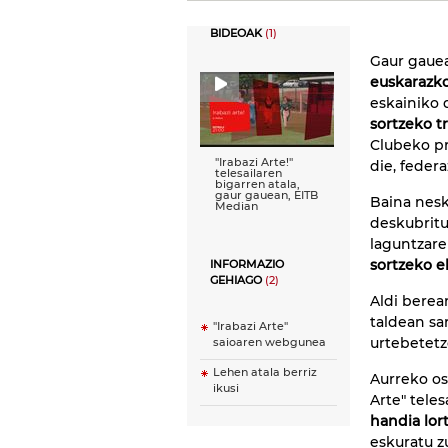
BIDEOAK
(1)
Gaur gauea
euskarazko 
eskainiko 
sortzeko t
Clubeko pr
''Irabazi Arte!''
die, feder
telesailaren
bigarren atala,
gaur gauean, EITB
Baina nesk
Median
deskubritu
laguntzare
sortzeko e
INFORMAZIO
GEHIAGO
(2)
Aldi berea
taldean sa
"Irabazi Arte"
urtebetetz
saioaren webgunea
Lehen atala berriz
Aurreko ost
ikusi
Arte" tele
handia lort
eskuratu z