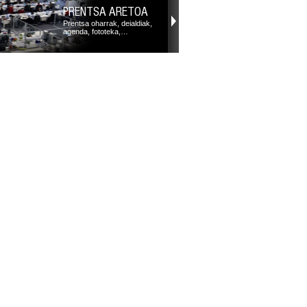
PRENTSA ARETOA
Prentsa oharrak, deialdiak,
agenda, fototeka,…