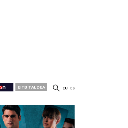
EITB TALDEA
EU
ES