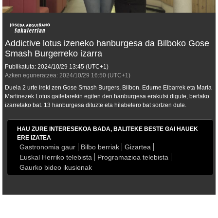
Addictive lotus izeneko hanburgesa da Bilboko Gose
Smash Burgerreko izarra
Publikatuta:
2024/10/29
13:45
(UTC+1)
Azken eguneratzea:
2024/10/29
16:50
(UTC+1)
Duela 2 urte ireki zen Gose Smash Burgers, Bilbon. Edurne Eibarrek eta Maria
Martinezek Lotus gailetarekin egiten den hanburgesa erakutsi digute, bertako
izarretako bat. 13 hanburgesa dituzte eta hilabetero bat sortzen dute.
HAU ZURE INTERESEKOA BADA, BALITEKE BESTE GAI HAUEK
ERE IZATEA
Gastronomia gaur
Bilbo berriak
Gizartea
Euskal Herriko telebista
Programazioa telebista
Gaurko bideo ikusienak