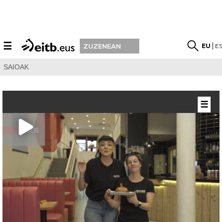
☰
EU
E
ZUZENEAN
SAIOAK
☰