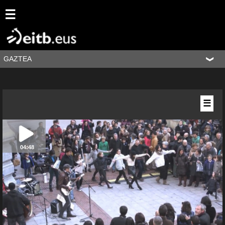
☰
GAZTEA
☰
04:48