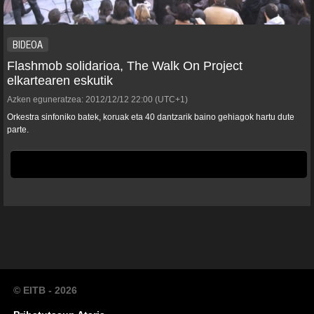
BIDEOA
Flashmob solidarioa, The Walk On Project
elkartearen eskutik
Azken eguneratzea:
2012/12/12
22:00
(UTC+1)
Orkestra sinfoniko batek, koruak eta 40 dantzarik baino gehiagok hartu dute
parte.
© EITB - 2026