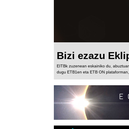
Bizi ezazu Ekl
EITBk zuzenean eskainiko du, abuztuare
dugu ETB1en eta ETB ON plataforman, et