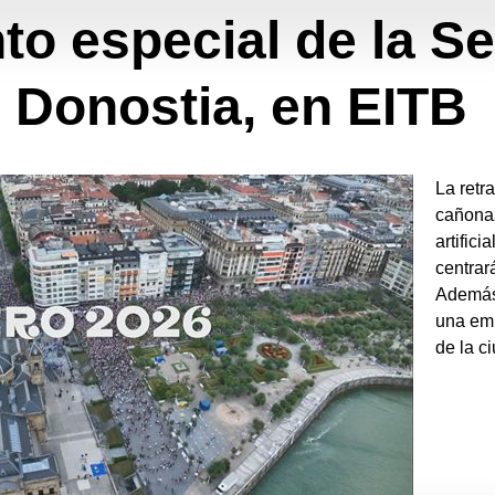
to especial de la 
 Donostia, en EITB
La retr
cañonaz
artifici
centrar
Además,
una emi
de la c