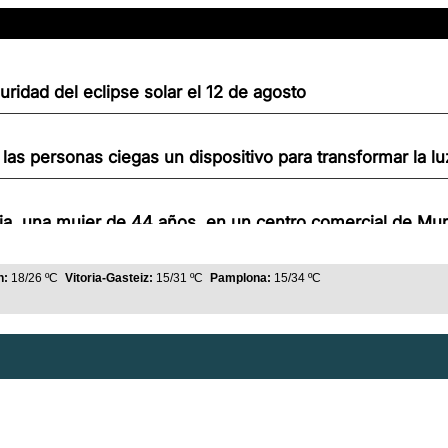
uridad del eclipse solar el 12 de agosto
as personas ciegas un dispositivo para transformar la lu
a, una mujer de 44 años, en un centro comercial de Mur
n:
18/26 ºC
Vitoria-Gasteiz:
15/31 ºC
Pamplona:
15/34 ºC
s la tarde del eclipse del 12 de agosto
la, preparadas para dar inicio a Aste Nagusia
ida de menores migrantes, mientras Navarra dispone de