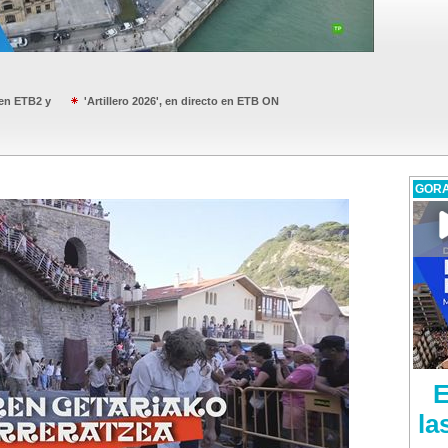
, en ETB2 y
'Artillero 2026', en directo en ETB ON
GORA
E
la