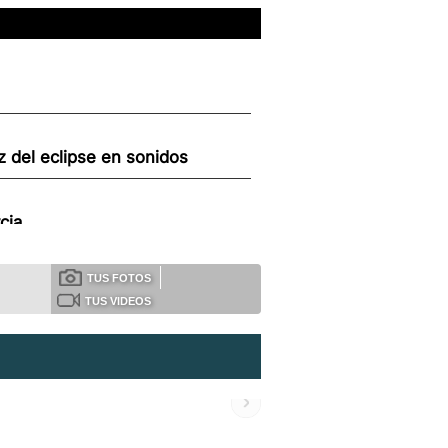
z del eclipse en sonidos
cia
TUS FOTOS
TUS VIDEOS
 margen para acoger más