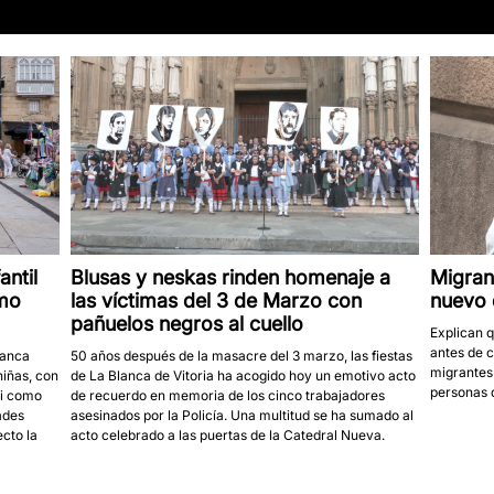
antil
Blusas y neskas rinden homenaje a
Migran
omo
las víctimas del 3 de Marzo con
nuevo 
pañuelos negros al cuello
Explican q
antes de c
lanca
50 años después de la masacre del 3 marzo, las fiestas
migrantes
niñas, con
de La Blanca de Vitoria ha acogido hoy un emotivo acto
personas 
ki como
de recuerdo en memoria de los cinco trabajadores
ades
asesinados por la Policía. Una multitud se ha sumado al
ecto la
acto celebrado a las puertas de la Catedral Nueva.