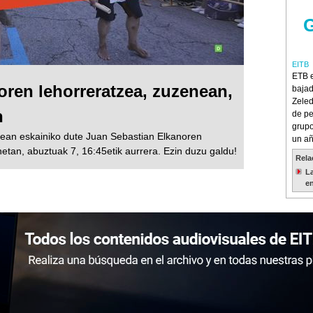
G
EITB
ETB e
ren lehorreratzea, zuzenean,
bajad
Zeled
n
de pe
grupo
an eskainiko dute Juan Sebastian Elkanoren
un añ
etan, abuztuak 7, 16:45etik aurrera. Ezin duzu galdu!
Rela
La
e