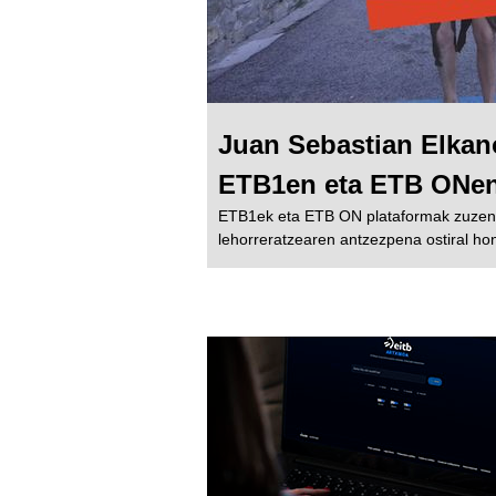
Juan Sebastian Elkano
ETB1en eta ETB ONe
ETB1ek eta ETB ON plataformak zuzene
lehorreratzearen antzezpena ostiral hon