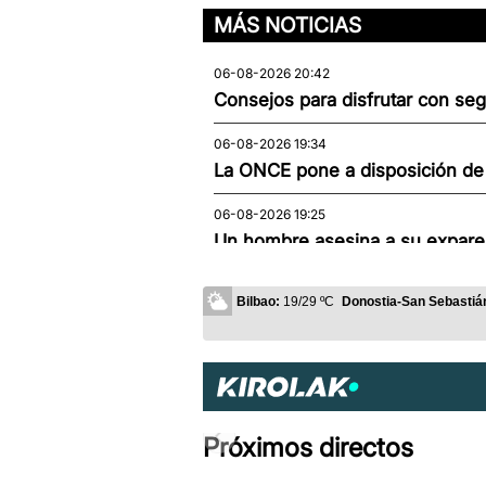
MÁS NOTICIAS
06-08-2026 20:42
Consejos para disfrutar con seg
06-08-2026 19:34
La ONCE pone a disposición de l
06-08-2026 19:25
Un hombre asesina a su exparej
06-08-2026 18:51
Bilbao:
19/29 ºC
Donostia-San Sebastiá
Gaztelugatxe cerrará sus acceso
06-08-2026 18:35
Kirolak
Onintza Enbeita y Ainhoa Urrejo
06-08-2026 17:09
Próximos directos
La CAV supera el cupo de acog