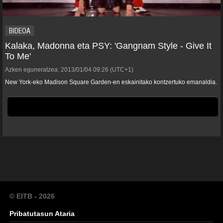
BIDEOA
Kalaka, Madonna eta PSY: 'Gangnam Style - Give It
To Me'
Azken eguneratzea:
2013/01/04
09:26
(UTC+1)
New York-eko Madison Square Garden-en eskainitako kontzertuko emanaldia.
© EITB - 2026
Pribatutasun Ataria