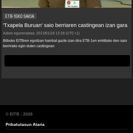
ETB-1EKO SAIOA
'Txapela Buruan' saio berriaren castingean izan gara
Azken eguneratzea:
2013/01/18
13:28
(UTC+1)
Bilboko EITBren egoitzan hainbat gazte izan dira ETB-1en emitituko den saio
berrirako egin duten castingean.
© EITB - 2026
Pribatutasun Ataria