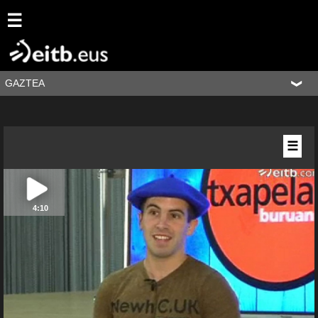
☰
GAZTEA
☰
4:10