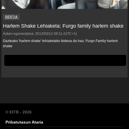
BIDEOA
Harlem Shake Lehiaketa: Furgo family harlem shake
Azken eguneratzea:
2013/03/12
08:11
(UTC+1)
Gazteako 'harlem shake' lehiaketako bideoa da hau: Furgo Family harlem
shake
© EITB - 2026
Pribatutasun Ataria