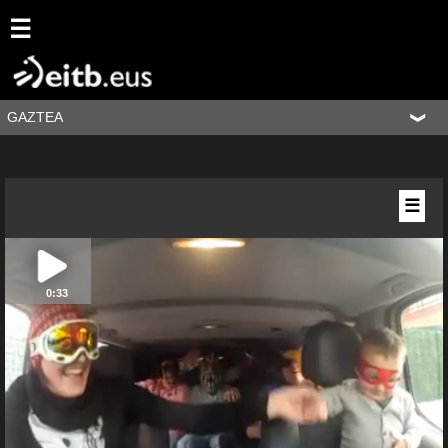
☰
GAZTEA
☰
0:33