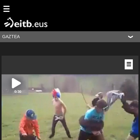
☰
GAZTEA
☰
0:30