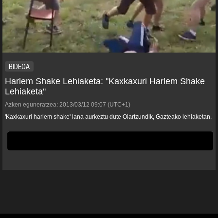
BIDEOA
Harlem Shake Lehiaketa: ''Kaxkaxuri Harlem Shake
Lehiaketa''
Azken eguneratzea:
2013/03/12
09:07
(UTC+1)
'Kaxkaxuri harlem shake' lana aurkeztu dute Oiartzundik, Gazteako lehiaketan.