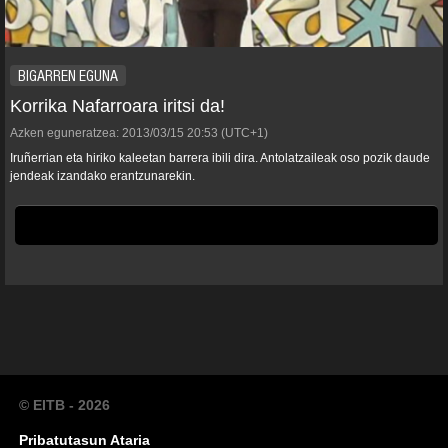
BIGARREN EGUNA
Korrika Nafarroara iritsi da!
Azken eguneratzea:
2013/03/15
20:53
(UTC+1)
Iruñerrian eta hiriko kaleetan barrera ibili dira. Antolatzaileak oso pozik daude
jendeak izandako erantzunarekin.
© EITB - 2026
Pribatutasun Ataria