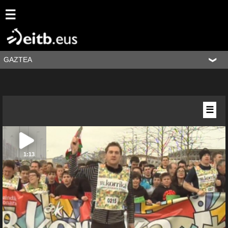
☰
GAZTEA
☰
1:13