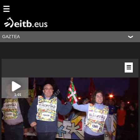
☰
GAZTEA
☰
1:01