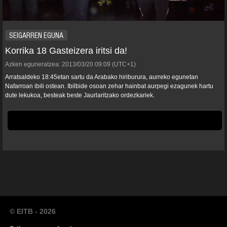
SEIGARREN EGUNA
Korrika 18 Gasteizera iritsi da!
Azken eguneratzea:
2013/03/20
09:09
(UTC+1)
Arratsaldeko 18:45etan sartu da Arabako hiriburura, aurreko egunetan
Nafarroan ibili ostean. Ibilbide osoan zehar hainbat aurpegi ezagunek hartu
dute lekukoa, besteak beste Jaurlaritzako ordezkariek.
© EITB - 2026