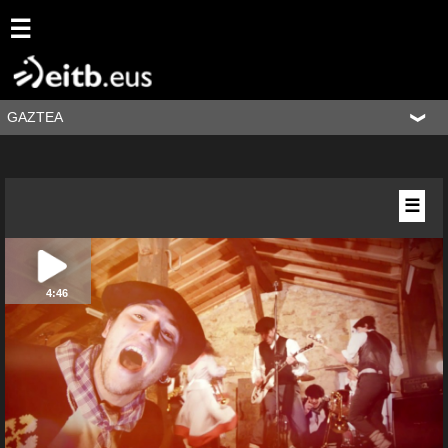
☰
GAZTEA
☰
4:46