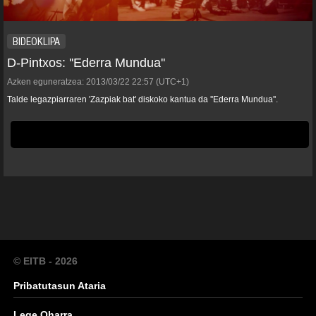
BIDEOKLIPA
D-Pintxos: ''Ederra Mundua''
Azken eguneratzea:
2013/03/22
22:57
(UTC+1)
Talde legazpiarraren 'Zazpiak bat' diskoko kantua da ''Ederra Mundua''.
© EITB - 2026
Pribatutasun Ataria
Lege Oharra