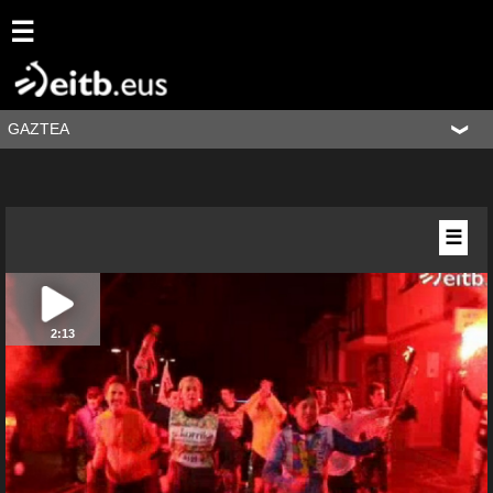
☰
GAZTEA
☰
2:13