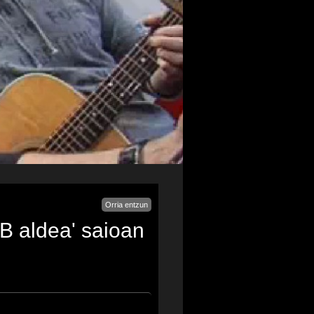
Orria entzun
'B aldea' saioan