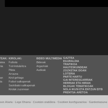
GAZTEA
TEAK:
KIROLAK:
BIDEO MULTIMEDIA
EGURALDIA
tatea
Futbola
Bideoak
TRAFIKOA
ia
Txirrindularitza
Argazkiak
HAUTESKUNDEAK
Pilota
Audioak
ZOZKETAK DOAN
LOTERIA
Arrauna
PARTE HARTU
ran
Kirol gehiago
GAI INTERESGARRIAK
ia
Futbol sailkapenak
HERRIAK ETA HIRIAK
Saskibaloi sailkapenak
BLOGAK TEMATIKOAK
Kirolak zuzenean
NOLA IKUSI ETA ENTZUN EITB
PRENTSA ARETOA
sun Ataria
-
Lege Oharra
-
Cookien erabilera
-
Cookien konfigurazioa
-
Gardentasuna