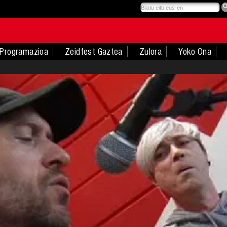
Programazioa
Zeidfest Gaztea
Zulora
Yoko Ona