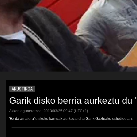
AKUSTIKOA
Garik disko berria aurkeztu du 
Azken eguneratzea:
2013/03/25
09:47
(UTC+1)
'Ez da amaiera' diskoko kantuak aurkeztu ditu Garik Gazteako estudioetan.