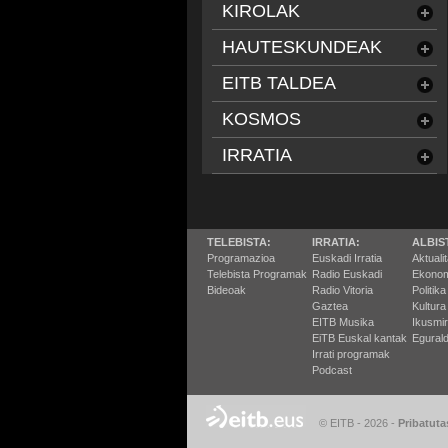
KIROLAK
HAUTESKUNDEAK
EITB TALDEA
KOSMOS
IRRATIA
TELEBISTA:
IRRATIA:
ALBIS
Programazioa
Euskadi Irratia
Aktuali
Telebista Programak
Radio Euskadi
Ekonom
Bideoak
Radio Vitoria
Politika
Gaztea
Kultura
EITB Musika
Ikusmi
EiTB Euskal kantak
Egurald
Irrati programak
Podcast
© EITB - 2026
-
Pribatuta