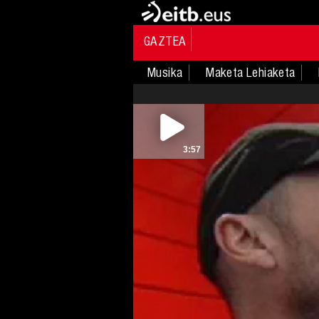
GAZTEA
Musika
Maketa Lehiaketa
3:57