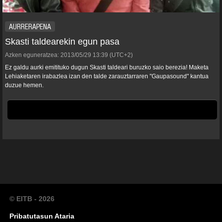
AURRERAPENA
Skasti taldearekin egun pasa
Azken eguneratzea:
2013/05/29
13:39
(UTC+2)
Ez galdu aurki emitituko dugun Skasti taldeari buruzko saio berezia! Maketa
Lehiaketaren irabazlea izan den talde zarauztarraren "Gaupasound" kantua
duzue hemen.
© EITB - 2026
Pribatutasun Ataria