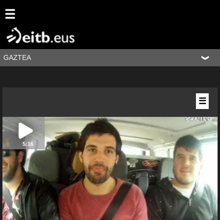
☰
GAZTEA
☰
5:16