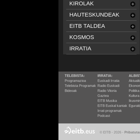
KIROLAK
HAUTESKUNDEAK
EITB TALDEA
KOSMOS
IRRATIA
TELEBISTA:
IRRATIA:
ALBIS
Programazioa
Euskadi Irratia
Aktuali
Telebista Programak
Radio Euskadi
Ekonom
Bideoak
Radio Vitoria
Politika
Gaztea
Kultura
EITB Musika
Ikusmi
EiTB Euskal kantak
Egurald
Irrati programak
Podcast
© EITB - 2026
-
Pribatuta