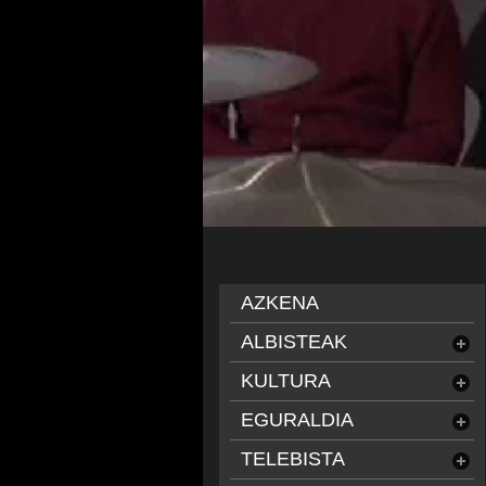
AZKENA
ALBISTEAK
KULTURA
EGURALDIA
TELEBISTA