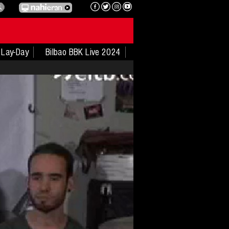
Lay-Day
Bilbao BBK Live 2024