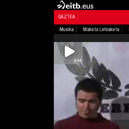
GAZTEA
Musika
Maketa Lehiaketa
5:54