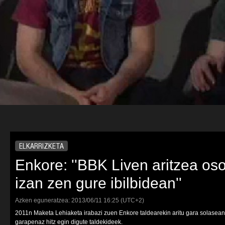
ELKARRIZKETA
Enkore: ''BBK Liven aritzea oso
izan zen gure ibilbidean''
Azken eguneratzea:
2013/06/11
16:25
(UTC+2)
2011n Maketa Lehiaketa irabazi zuen Enkore taldearekin aritu gara solasea
garapenaz hitz egin digute taldekideek.