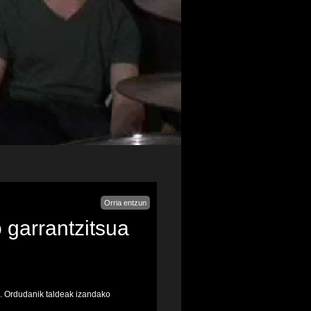
Orria entzun
 garrantzitsua
n. Ordudanik taldeak izandako