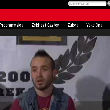
Programazioa
Zeidfest Gaztea
Zulora
Yoko Ona