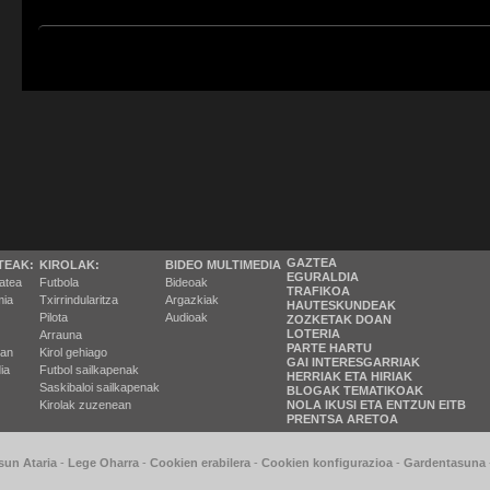
GAZTEA
TEAK:
KIROLAK:
BIDEO MULTIMEDIA
EGURALDIA
tatea
Futbola
Bideoak
TRAFIKOA
ia
Txirrindularitza
Argazkiak
HAUTESKUNDEAK
Pilota
Audioak
ZOZKETAK DOAN
LOTERIA
Arrauna
PARTE HARTU
ran
Kirol gehiago
GAI INTERESGARRIAK
ia
Futbol sailkapenak
HERRIAK ETA HIRIAK
Saskibaloi sailkapenak
BLOGAK TEMATIKOAK
Kirolak zuzenean
NOLA IKUSI ETA ENTZUN EITB
PRENTSA ARETOA
sun Ataria
-
Lege Oharra
-
Cookien erabilera
-
Cookien konfigurazioa
-
Gardentasuna