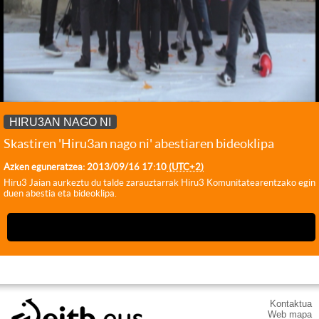
HIRU3AN NAGO NI
Skastiren 'Hiru3an nago ni' abestiaren bideoklipa
Azken eguneratzea:
2013/09/16
17:10
(UTC+2)
Hiru3 Jaian aurkeztu du talde zarauztarrak Hiru3 Komunitatearentzako egin
duen abestia eta bideoklipa.
Kontaktua
Web mapa