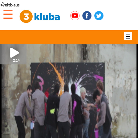
☰
☰
2:14