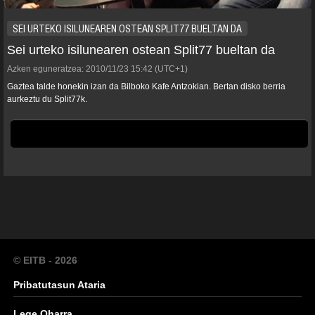
SEI URTEKO ISILUNEAREN OSTEAN SPLIT77 BUELTAN DA
Sei urteko isilunearen ostean Split77 bueltan da
Azken eguneratzea:
2010/11/23
15:42
(UTC+1)
Gaztea talde honekin izan da Bilboko Kafe Antzokian. Bertan disko berria
aurkeztu du Split77k.
© EITB - 2026
Pribatutasun Ataria
Lege Oharra