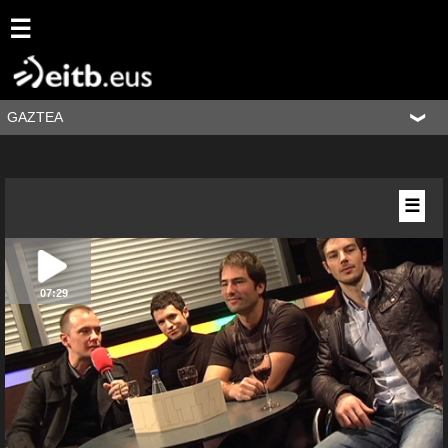
☰
GAZTEA
☰
07:29