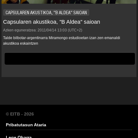
CAPSULAREN AKUSTIKOA, ''B ALDEA'' SAIOAN
Capsularen akustikoa, ''B Aldea'' saioan
Azken eguneratzea:
2011/04/14
13:03
(UTC+2)
Talde bilbotar-argentinarra Miramongo estudioetan izan zen emanaldi
akustikoa eskaintzen
© EITB - 2026
Pribatutasun Ataria
Lege Oharra