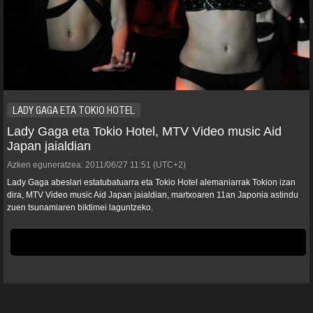
LADY GAGA ETA TOKIO HOTEL
Lady Gaga eta Tokio Hotel, MTV Video music Aid
Japan jaialdian
Azken eguneratzea:
2011/06/27
11:51
(UTC+2)
Lady Gaga abeslari estatubatuarra eta Tokio Hotel alemaniarrak Tokion izan
dira, MTV Video music Aid Japan jaialdian, martxoaren 11an Japonia astindu
zuen tsunamiaren biktimei laguntzeko.