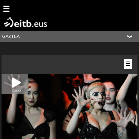
☰
GAZTEA
☰
02:32