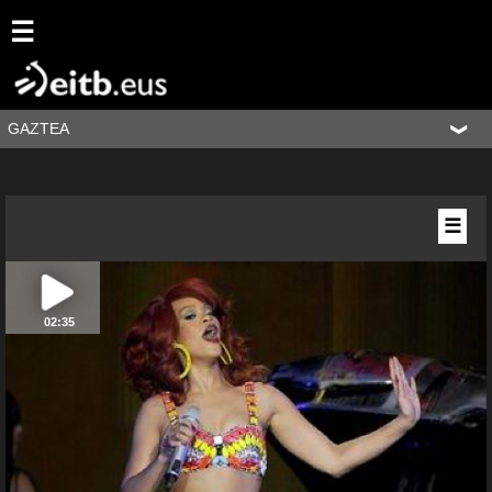
☰
GAZTEA
☰
02:35