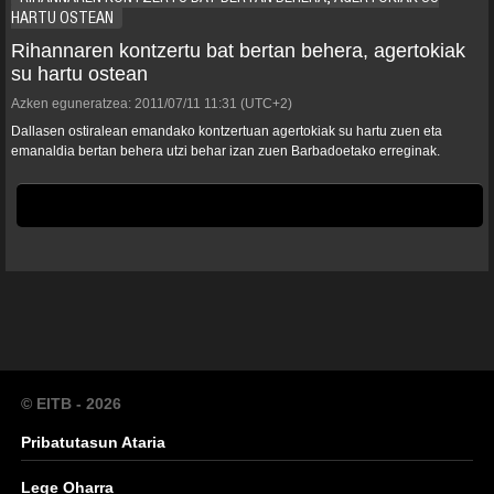
HARTU OSTEAN
Rihannaren kontzertu bat bertan behera, agertokiak
su hartu ostean
Azken eguneratzea:
2011/07/11
11:31
(UTC+2)
Dallasen ostiralean emandako kontzertuan agertokiak su hartu zuen eta
emanaldia bertan behera utzi behar izan zuen Barbadoetako erreginak.
© EITB - 2026
Pribatutasun Ataria
Lege Oharra