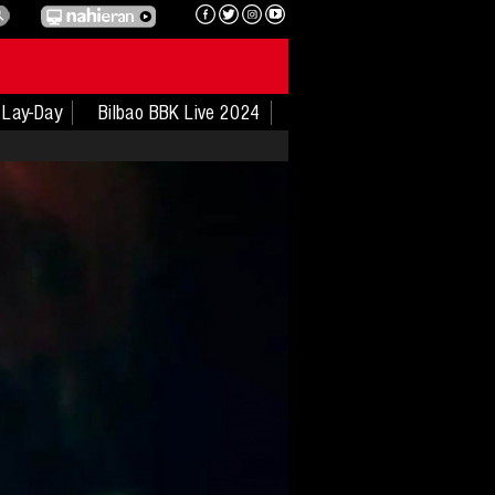
Lay-Day
Bilbao BBK Live 2024