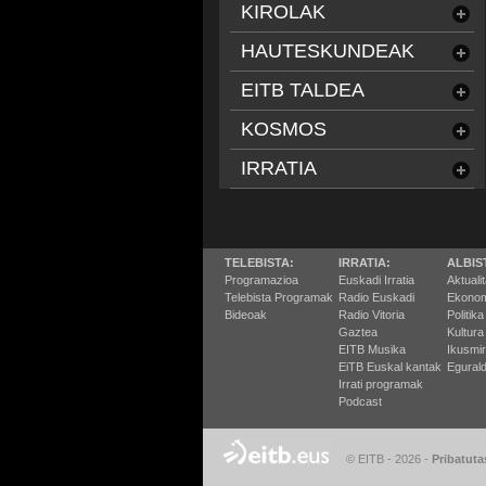
KIROLAK
HAUTESKUNDEAK
EITB TALDEA
KOSMOS
IRRATIA
TELEBISTA:
IRRATIA:
ALBIS
Programazioa
Euskadi Irratia
Aktuali
Telebista Programak
Radio Euskadi
Ekonom
Bideoak
Radio Vitoria
Politika
Gaztea
Kultura
EITB Musika
Ikusmi
EiTB Euskal kantak
Egurald
Irrati programak
Podcast
© EITB - 2026
-
Pribatuta