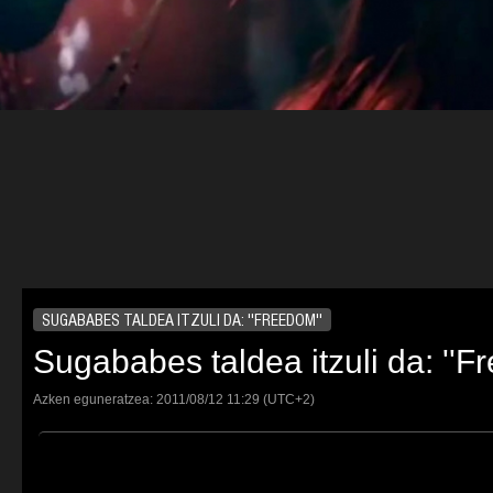
SUGABABES TALDEA ITZULI DA: ''FREEDOM''
Sugababes taldea itzuli da: ''F
Azken eguneratzea:
2011/08/12
11:29
(UTC+2)