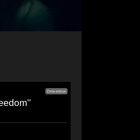
Orria entzun
reedom''