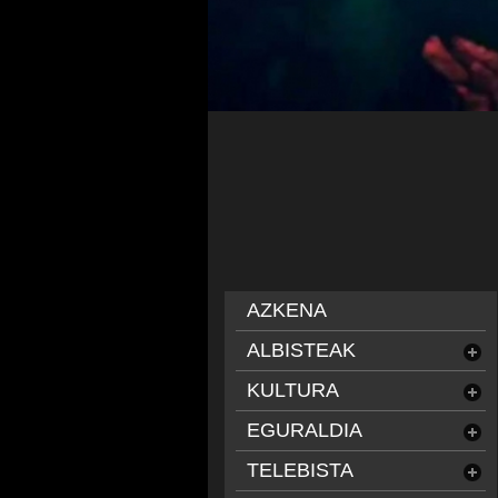
AZKENA
ALBISTEAK
KULTURA
EGURALDIA
TELEBISTA