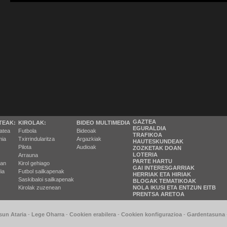
GAZTEA
TEAK:
KIROLAK:
BIDEO MULTIMEDIA
EGURALDIA
tatea
Futbola
Bideoak
TRAFIKOA
ia
Txirrindularitza
Argazkiak
HAUTESKUNDEAK
Pilota
Audioak
ZOZKETAK DOAN
LOTERIA
Arrauna
PARTE HARTU
ran
Kirol gehiago
GAI INTERESGARRIAK
ia
Futbol sailkapenak
HERRIAK ETA HIRIAK
Saskibaloi sailkapenak
BLOGAK TEMATIKOAK
Kirolak zuzenean
NOLA IKUSI ETA ENTZUN EITB
PRENTSA ARETOA
sun Ataria
-
Lege Oharra
-
Cookien erabilera
-
Cookien konfigurazioa
-
Gardentasuna