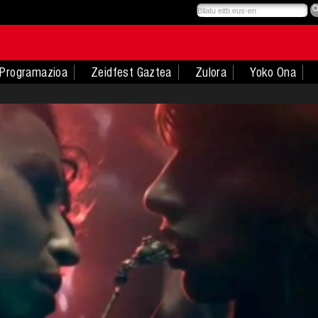
Programazioa
Zeidfest Gaztea
Zulora
Yoko Ona