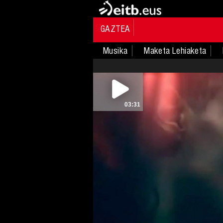
GAZTEA
Musika
Maketa Lehiaketa
03:31