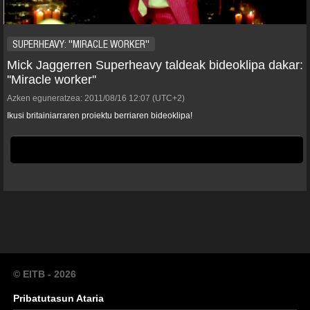
SUPERHEAVY: ''MIRACLE WORKER''
Mick Jaggerren Superheavy taldeak bideoklipa dakar:
''Miracle worker''
Azken eguneratzea:
2011/08/16
12:07
(UTC+2)
Ikusi britainiarraren proiektu berriaren bideoklipa!
© EITB - 2026
Pribatutasun Ataria