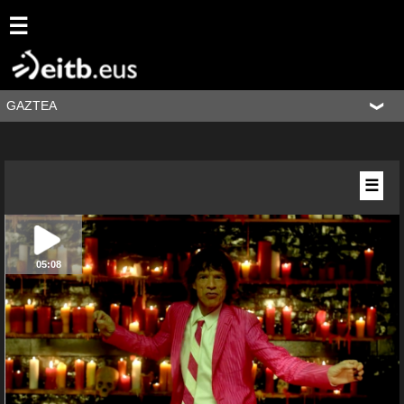
☰
GAZTEA
☰
05:08