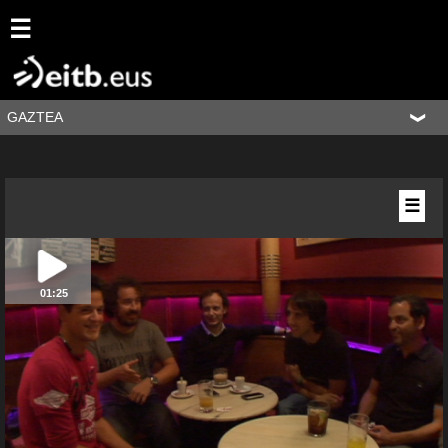
☰
GAZTEA
☰
01:25