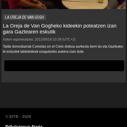
LA OREJA DE VAN GOGH
La Oreja de Van Gogheko kideekin poteatzen izan
gara Gaztearen eskutik
Azken eguneratzea:
2011/09/18
10:39
(UTC+2)
Talde donostiarrak
Cometas en el Cielo
diskoa aurkeztu berri du eta Gazteako
bi entzulek taldekideak ezagutzeko aukera izan dute.
© EITB - 2026
Pribatutasun Ataria