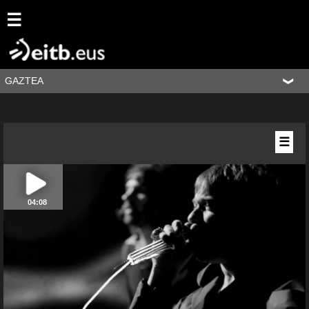
☰
GAZTEA
☰
04:08