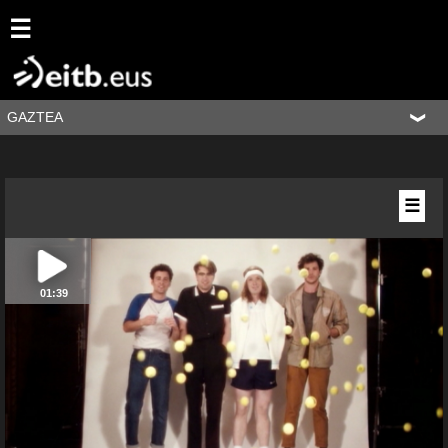
☰
GAZTEA
☰
01:39