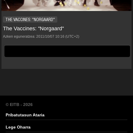
THE VACCINES: ''NORGAARD''
The Vaccines: ''Norgaard''
Azken eguneratzea:
2011/10/07
10:16
(UTC+2)
© EITB - 2026
Pribatutasun Ataria
Lege Oharra