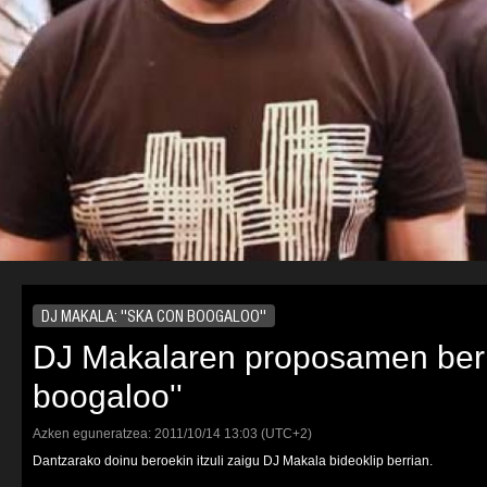
DJ MAKALA: ''SKA CON BOOGALOO''
DJ Makalaren proposamen berri
boogaloo''
Azken eguneratzea:
2011/10/14
13:03
(UTC+2)
Dantzarako doinu beroekin itzuli zaigu DJ Makala bideoklip berrian.