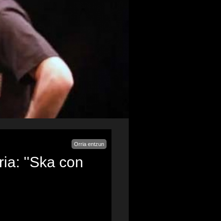
Orria entzun
a: ''Ska con