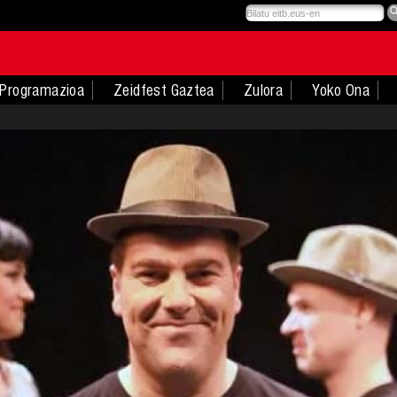
Programazioa
Zeidfest Gaztea
Zulora
Yoko Ona