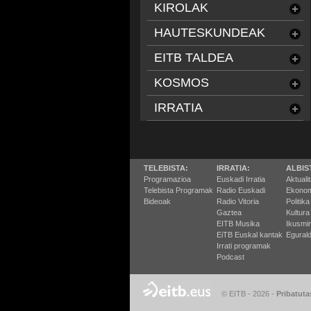
KIROLAK
HAUTESKUNDEAK
EITB TALDEA
KOSMOS
IRRATIA
TELEBISTA:
IRRATIA:
ALBIS
Programazioa
Euskadi Irratia
Aktuali
Telebista Programak
Radio Euskadi
Ekonom
Bideoak
Radio Vitoria
Politika
Gaztea
Kultura
EITB Musika
Ikusmi
EiTB Euskal kantak
Egurald
Irrati programak
Podcast
© EITB - 2026
-
Pribatuta