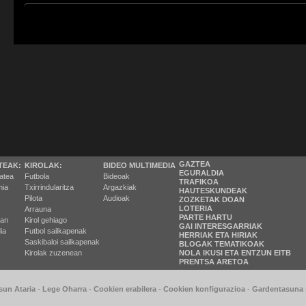
GAZTEA
TEAK:
KIROLAK:
BIDEO MULTIMEDIA
EGURALDIA
tatea
Futbola
Bideoak
TRAFIKOA
ia
Txirrindularitza
Argazkiak
HAUTESKUNDEAK
Pilota
Audioak
ZOZKETAK DOAN
LOTERIA
Arrauna
PARTE HARTU
ran
Kirol gehiago
GAI INTERESGARRIAK
ia
Futbol sailkapenak
HERRIAK ETA HIRIAK
Saskibaloi sailkapenak
BLOGAK TEMATIKOAK
Kirolak zuzenean
NOLA IKUSI ETA ENTZUN EITB
PRENTSA ARETOA
sun Ataria
-
Lege Oharra
-
Cookien erabilera
-
Cookien konfigurazioa
-
Gardentasuna