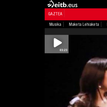
GAZTEA
Musika
Maketa Lehiaketa
03:23