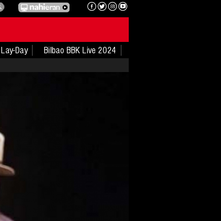
Lay-Day
Bilbao BBK Live 2024