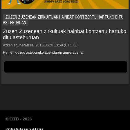
ZUZEN-ZUZENEAN ZIRKUITUAK HAINBAT KONTZERTU HARTUKO DITU
ASTEBURUAN
Zuzen-Zuzenean zirkuituak hainbat kontzertu hartuko
ditu asteburuan
Azken eguneratzea:
2011/10/20
13:59
(UTC+2)
Hemen duzue asteburuko agendaren aurrerapena.
© EITB - 2026
Pribatutasun Ataria