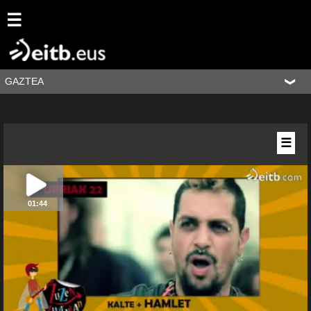
☰
GAZTEA
☰
01:44